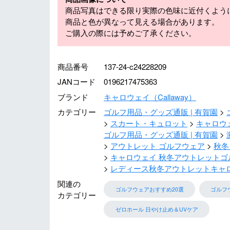
商品写真はできる限り実際の色味に近付くよう
商品と色が異なって見える場合があります。
ご購入の際には予めご了承ください。
商品番号
137-24-c24228209
JANコード
0196217475363
ブランド
キャロウェイ（Callaway）
カテゴリー
ゴルフ用品・グッズ通販 | 有賀園
スカート・キュロット
キャロウェ
ゴルフ用品・グッズ通販 | 有賀園
アウトレット ゴルフウェア
秋冬
キャロウェイ 秋冬アウトレットゴ
レディース秋冬アウトレットキャ
関連の
ゴルフウェアおすすめ20選
ゴルフ
カテゴリー
ゼロホール 日やけ止め＆UVケア