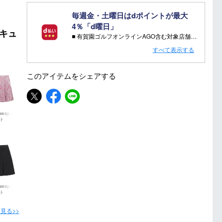
毎週金・土曜日はdポイントが最大
4％「d曜日」
・キュ
■ 有賀園ゴルフオンラインAGO含む対象店舗で金・土曜日にd支払いをすると
さらに！AGOに会員登録（ログイン）すると決済方法に関わらず、会員ランクに応じて有賀園ポイントも還元
すべて表示する
■ キャンペーン期間：毎週 金・土曜日 AM 0:00 - PM 23:59
このアイテムを
シェアする
注意事項：
・有賀園ゴルフ実店舗での開催はございません。
・有賀園ポイントの獲得には別途ログイン/新規登録が必要です。
way）
・本特典は予告なく変更・中止させて頂く場合があります。
ト
・本キャンペーンの特典を受ける場合、ドコモ専用ページでエントリーが必要です。
詳しくはこちらをご確認ください。
キャンペーンページ
way）
ト
見る>>