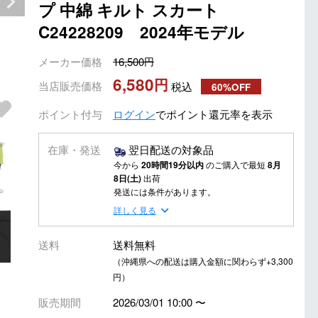
プ 中綿 キルト スカート
C24228209 2024年モデル
メーカー価格
16,500
6,580
当店販売価格
税込
60%OFF
ポイント付与
ログイン
でポイント還元率を表示
ライトグリーン（1130）
在庫・発送
翌日配送の対象品
今から
20時間19分以内
のご購入で最短
8月
8日(土)
出荷
発送には条件があります。
詳しく見る
送料
送料無料
（沖縄県への配送は購入金額に関わらず+3,300
円）
販売期間
2026/03/01 10:00
〜