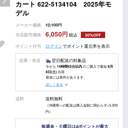
カート 622-5134104 2025年モ
デル
メーカー価格
12,100
6,050
当店販売価格
税込
50%OFF
ポイント付与
ログイン
でポイント還元率を表示
在庫・発送
翌日配送の対象品
今から
14時間42分以内
のご購入で最短
8月
8日(土)
出荷
発送には条件があります。
詳しく見る
送料
送料無料
（沖縄県への配送は購入金額に関わらず+3,300
円）
毎週金・土曜日はdポイントが最大