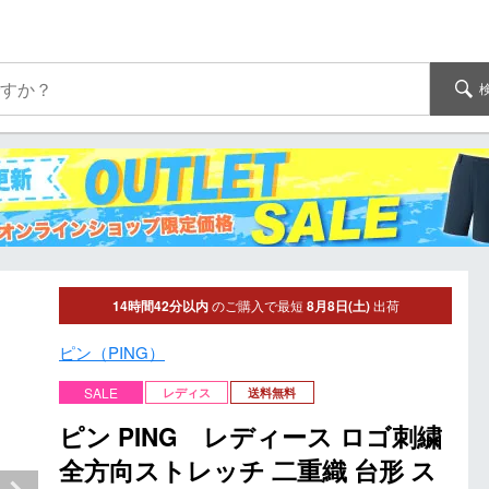
14時間42分以内
のご購入で最短
8月8日(土)
出荷
ピン（PING）
SALE
レディス
送料無料
ピン PING レディース ロゴ刺繍
全方向ストレッチ 二重織 台形 ス