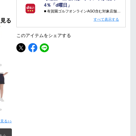
4％「d曜日」
■ 有賀園ゴルフオンラインAGO含む対象店舗で金・土曜日にd支払いをすると
さらに！AGOに会員登録（ログイン）すると決済方法に関わらず、会員ランクに応じて有賀園ポイントも還元
すべて表示する
を見る
■ キャンペーン期間：毎週 金・土曜日 AM 0:00 - PM 23:59
このアイテムを
シェアする
注意事項：
・有賀園ゴルフ実店舗での開催はございません。
・有賀園ポイントの獲得には別途ログイン/新規登録が必要です。
・本特典は予告なく変更・中止させて頂く場合があります。
・本キャンペーンの特典を受ける場合、ドコモ専用ページでエントリーが必要です。
ト
詳しくはこちらをご確認ください。
キャンペーンページ
ト
見る>>
ちら