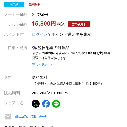
NEW
送料無料
メーカー価格
21,780
15,800
税込
当店販売価格
27%OFF
ポイント付与
ログイン
でポイント還元率を表示
在庫・発送
翌日配送の対象品
今から
23時間49分以内
のご購入で最短
8月8日(土)
出荷
発送には条件があります。
詳しく見る
送料
送料無料
（沖縄県への配送は購入金額に関わらず+3,300円）
販売期間
2026/04/29 10:00
〜
シェアする
商品のお問い合せ