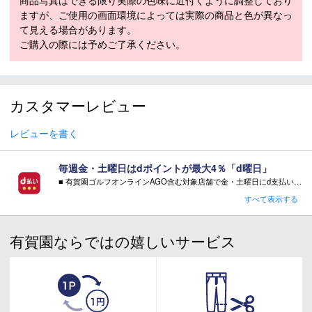
商品写真はできる限り実際の色味に近付くように調整しており
より堅牢なタン構造により、AJ1 と比較してより快適な履き心地が
ますが、ご使用の画面環境によっては実際の商品と色が異なっ
実現します。 AJ1と比較して、かかとのフォームとグリップ力も強
て見える場合があります。
化されています。
ご購入の際には予めご了承ください。
ソフトな乗り心地
ミッドブーツバンドは、理想的な横方向のサポートを提供します。
ミッドソールは AJ1 と比較してアップグレードされた柔らかいフ
ォームで作られ、ソックライナーは特殊なメモリーフォームで作ら
カスタマーレビュー
れています。
レビューを書く
素材：アッパー：天然皮革＋合成皮革＋合成
素材
繊維
アウトソール：合成底
毎週金・土曜日はdポイントが最大4％「d曜日」
■ 有賀園ゴルフオンラインAGO含む対象店舗で金・土曜日にd支払いをすると
取り扱いサイズ
26.0～29.0cm
さらに！AGOに会員登録（ログイン）すると決済方法に関わらず、会員ランクに応じて有賀園ポイントも還元
すべて表示する
発売
2025年
■ キャンペーン期間：毎週 金・土曜日 AM 0:00 - PM 23:59
有賀園ならではの嬉しいサービス
注意事項：
・有賀園ゴルフ実店舗での開催はございません。
・有賀園ポイントの獲得には別途ログイン/新規登録が必要です。
・本特典は予告なく変更・中止させて頂く場合があります。
・本キャンペーンの特典を受ける場合、ドコモ専用ページでエントリーが必要です。
詳しくはこちらをご確認ください。