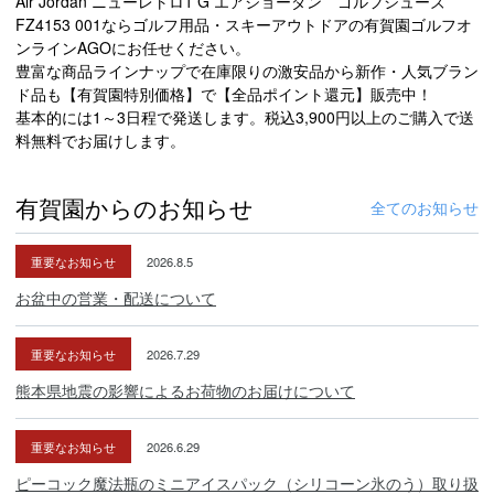
Air Jordan ニューレトロ1 G エアジョーダン ゴルフシューズ
FZ4153 001ならゴルフ用品・スキーアウトドアの有賀園ゴルフオ
ンラインAGOにお任せください。
豊富な商品ラインナップで在庫限りの激安品から新作・人気ブラン
ド品も【有賀園特別価格】で【全品ポイント還元】販売中！
基本的には1～3日程で発送します。税込3,900円以上のご購入で送
料無料でお届けします。
有賀園からのお知らせ
全てのお知らせ
重要なお知らせ
2026.8.5
お盆中の営業・配送について
重要なお知らせ
2026.7.29
熊本県地震の影響によるお荷物のお届けについて
重要なお知らせ
2026.6.29
ピーコック魔法瓶のミニアイスパック（シリコーン氷のう）取り扱