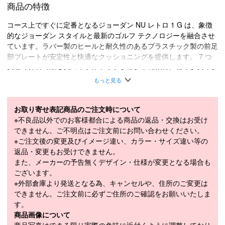
商品の特徴
コース上ですぐに定番となるジョーダン NU レトロ 1 G は、象徴
的なジョーダン スタイルと最新のゴルフ テクノロジーを融合させ
ています。ラバー製のヒールと耐久性のあるプラスチック製の前足
部プレートが安定性と快適なクッショニングを提供します。 7 つ
の取り外し可能なスパイクがトラクションを強化し、素早いスイン
グやコースのウォーキングに備えます。
もっと見る
安定した履き心地
丈夫なプラスチック製の前足部プレートとゴム製のかかとを組み合
お取り寄せ表記商品のご注文時について
わせました。さらに、かかとに Air ユニットを追加し、快適なクッ
※不良品以外でのお客様都合による商品の返品・交換はお受け
ショニングを損なうことなく安定性と剛性を高めました。
できません。ご不明点はご注文前にお問い合わせください。
優れたグリップ力
※ご注文後の変更及びイメージ違い、カラー・サイズ違い等の
オリジナルの AJ1 からインスピレーションを得た 7 つの取り外し
返品・変更もお受けできません。
可能なスパイクとセカンダリ トラクションが、ゲームで求められ
また、メーカーの予告無くデザイン・仕様が変更となる場合も
るグリップ力を提供します。
ございます。
滑らかなアッパー
※外部倉庫より発送となる為、キャンセルや、住所のご変更は
アッパーには本革と合成皮革を組み合わせ、耐久性と構造を強化し
できません。ご注文前に必ずご住所のご確認をお願いいたしま
ています。
す。
商品画像について
より快適に