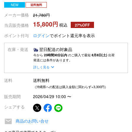
NEW
送料無料
メーカー価格
21,780
15,800
税込
当店販売価格
27%OFF
ポイント付与
ログイン
でポイント還元率を表示
在庫・発送
翌日配送の対象品
今から
23時間30分以内
のご購入で最短
8月8日(土)
出荷
発送には条件があります。
詳しく見る
送料
送料無料
（沖縄県への配送は購入金額に関わらず+3,300円）
販売期間
2026/04/29 10:00
〜
シェアする
商品のお問い合せ