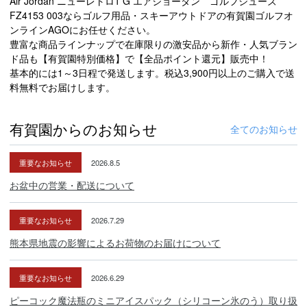
Air Jordan ニューレトロ1 G エアジョーダン ゴルフシューズ
FZ4153 003ならゴルフ用品・スキーアウトドアの有賀園ゴルフオ
ンラインAGOにお任せください。
豊富な商品ラインナップで在庫限りの激安品から新作・人気ブラン
ド品も【有賀園特別価格】で【全品ポイント還元】販売中！
基本的には1～3日程で発送します。税込3,900円以上のご購入で送
料無料でお届けします。
有賀園からのお知らせ
全てのお知らせ
重要なお知らせ
2026.8.5
お盆中の営業・配送について
重要なお知らせ
2026.7.29
熊本県地震の影響によるお荷物のお届けについて
重要なお知らせ
2026.6.29
ピーコック魔法瓶のミニアイスパック（シリコーン氷のう）取り扱