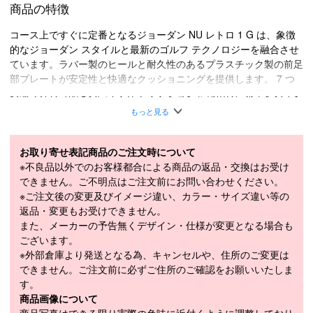
商品の特徴
コース上ですぐに定番となるジョーダン NU レトロ 1 G は、象徴
的なジョーダン スタイルと最新のゴルフ テクノロジーを融合させ
ています。ラバー製のヒールと耐久性のあるプラスチック製の前足
部プレートが安定性と快適なクッショニングを提供します。 7 つ
の取り外し可能なスパイクがトラクションを強化し、素早いスイン
グやコースのウォーキングに備えます。
もっと見る
安定した履き心地
丈夫なプラスチック製の前足部プレートとゴム製のかかとを組み合
お取り寄せ表記商品のご注文時について
わせました。さらに、かかとに Air ユニットを追加し、快適なクッ
※不良品以外でのお客様都合による商品の返品・交換はお受け
ショニングを損なうことなく安定性と剛性を高めました。
できません。ご不明点はご注文前にお問い合わせください。
優れたグリップ力
※ご注文後の変更及びイメージ違い、カラー・サイズ違い等の
オリジナルの AJ1 からインスピレーションを得た 7 つの取り外し
返品・変更もお受けできません。
可能なスパイクとセカンダリ トラクションが、ゲームで求められ
また、メーカーの予告無くデザイン・仕様が変更となる場合も
るグリップ力を提供します。
ございます。
滑らかなアッパー
※外部倉庫より発送となる為、キャンセルや、住所のご変更は
アッパーには本革と合成皮革を組み合わせ、耐久性と構造を強化し
できません。ご注文前に必ずご住所のご確認をお願いいたしま
ています。
す。
商品画像について
より快適に