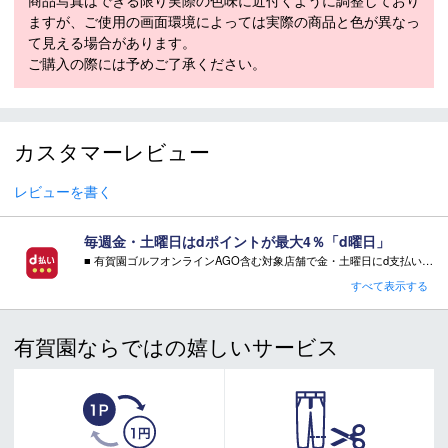
商品写真はできる限り実際の色味に近付くように調整しており
より堅牢なタン構造により、AJ1 と比較してより快適な履き心地が
ますが、ご使用の画面環境によっては実際の商品と色が異なっ
実現します。 AJ1と比較して、かかとのフォームとグリップ力も強
て見える場合があります。
化されています。
ご購入の際には予めご了承ください。
ソフトな乗り心地
ミッドブーツバンドは、理想的な横方向のサポートを提供します。
ミッドソールは AJ1 と比較してアップグレードされた柔らかいフ
ォームで作られ、ソックライナーは特殊なメモリーフォームで作ら
カスタマーレビュー
れています。
レビューを書く
素材：アッパー：天然皮革＋合成皮革＋合成
素材
繊維
アウトソール：合成底
毎週金・土曜日はdポイントが最大4％「d曜日」
■ 有賀園ゴルフオンラインAGO含む対象店舗で金・土曜日にd支払いをすると
取り扱いサイズ
25.5～29.0cm
さらに！AGOに会員登録（ログイン）すると決済方法に関わらず、会員ランクに応じて有賀園ポイントも還元
すべて表示する
表示カラー
ブラック/クールグレー/ホワイト（003）
■ キャンペーン期間：毎週 金・土曜日 AM 0:00 - PM 23:59
発売
2025年
有賀園ならではの嬉しいサービス
注意事項：
・有賀園ゴルフ実店舗での開催はございません。
・有賀園ポイントの獲得には別途ログイン/新規登録が必要です。
・本特典は予告なく変更・中止させて頂く場合があります。
・本キャンペーンの特典を受ける場合、ドコモ専用ページでエントリーが必要です。
詳しくはこちらをご確認ください。