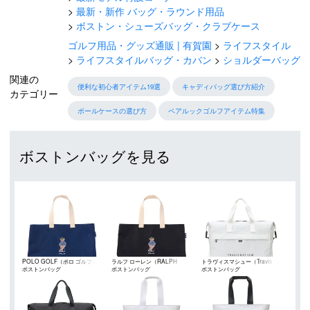
最新・新作 バッグ・ラウンド用品
ボストン・シューズバッグ・クラブケース
ゴルフ用品・グッズ通販 | 有賀園
ライフスタイル
ライフスタイルバッグ・カバン
ショルダーバッグ
関連の
便利な初心者アイテム19選
キャディバッグ選び方紹介
カテゴリー
ボールケースの選び方
ペアルックゴルフアイテム特集
ボストンバッグを見る
POLO GOLF（ポロ ゴルフ）
ラルフ ローレン（RALPH
トラヴィスマシュー（Travis
ボストンバッグ
ボストンバッグ
ボストンバッグ
LAUREN）
Mathew）