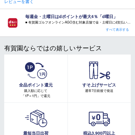
レビューを書く
毎週金・土曜日はdポイントが最大4％「d曜日」
■ 有賀園ゴルフオンラインAGO含む対象店舗で金・土曜日にd支払いをすると
さらに！AGOに会員登録（ログイン）すると決済方法に関わらず、会員ランクに応じて有賀園ポイントも還元
すべて表示する
■ キャンペーン期間：毎週 金・土曜日 AM 0:00 - PM 23:59
有賀園ならではの嬉しいサービス
注意事項：
・有賀園ゴルフ実店舗での開催はございません。
・有賀園ポイントの獲得には別途ログイン/新規登録が必要です。
・本特典は予告なく変更・中止させて頂く場合があります。
・本キャンペーンの特典を受ける場合、ドコモ専用ページでエントリーが必要です。
詳しくはこちらをご確認ください。
キャンペーンページ
全品ポイント還元
すそ上げサービス
購入額に応じて
通常7日前後で発送
「1P＝1円」で還元
最短当日出荷
税込3,900円以上