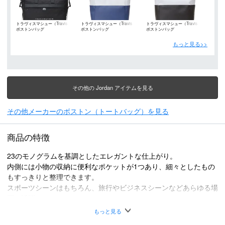
トラヴィスマシュー（Travis
トラヴィスマシュー（Travis
トラヴィスマシュー（Travis
ボストンバッグ
ボストンバッグ
ボストンバッグ
Mathew）
Mathew）
Mathew）
もっと見る>>
その他の Jordan アイテムを見る
その他メーカーのボストン（トートバッグ）を見る
商品の特徴
23のモノグラムを基調としたエレガントな仕上がり。
内側には小物の収納に便利なポケットが1つあり、細々としたもの
もすっきりと整理できます。
スポーツシーンはもちろん、旅行やビジネスシーンなどあらゆる場
面で活躍してくれるアイテムです。
ジャカードモノグラム生地。
もっと見る