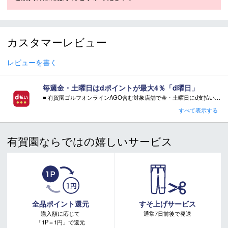
グによりましては、設定に誤差が生じる場合があります。
その際にはご案内をさせて頂きますので予めご了承願いま
す。
カスタマーレビュー
レビューを書く
毎週金・土曜日はdポイントが最大4％「d曜日」
■ 有賀園ゴルフオンラインAGO含む対象店舗で金・土曜日にd支払いをすると
さらに！AGOに会員登録（ログイン）すると決済方法に関わらず、会員ランクに応じて有賀園ポイントも還元
すべて表示する
■ キャンペーン期間：毎週 金・土曜日 AM 0:00 - PM 23:59
有賀園ならではの嬉しいサービス
注意事項：
・有賀園ゴルフ実店舗での開催はございません。
・有賀園ポイントの獲得には別途ログイン/新規登録が必要です。
・本特典は予告なく変更・中止させて頂く場合があります。
・本キャンペーンの特典を受ける場合、ドコモ専用ページでエントリーが必要です。
詳しくはこちらをご確認ください。
キャンペーンページ
全品ポイント還元
すそ上げサービス
購入額に応じて
通常7日前後で発送
「1P＝1円」で還元