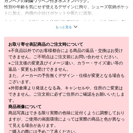
ガンベアの刺繍ワッペン付きボストンバッグ。
性別や年齢を気にせず使えるデザインに拘り、シューズ収納ポケッ
トに加え、内側の小分けポケットや新たに追加。
キャリーケースのハンドルに固定出来る「キャリーオン機能」など
機能性が大幅にアップデートしました。
もっと見る
・サイド：シューズ収納ポケット付き
・背面：キャリーオン機能付き
お取り寄せ表記商品のご注文時について
・ショルダーベルト付き
※不良品以外でのお客様都合による商品の返品・交換はお受け
・内側のポケットは小分けポケットを充実
できません。ご不明点はご注文前にお問い合わせください。
※ご注文後の変更及びイメージ違い、カラー・サイズ違い等の
素材
ポリエステル/レザー
返品・変更もお受けできません。
また、メーカーの予告無くデザイン・仕様が変更となる場合も
サイズ
W45×H30×D21cm
ございます。
発売
2025年8月
※外部倉庫より発送となる為、キャンセルや、住所のご変更は
できません。ご注文前に必ずご住所のご確認をお願いいたしま
す。
商品画像について
商品在庫につきまして
商品写真はできる限り実際の色味に近付くように調整しており
在庫管理システム連動により、当店が運営する複数ショッピ
ますが、ご使用の画面環境によっては実際の商品と色が異なっ
ングサイトと共有の設定になっております。
て見える場合があります。
数分間隔での在庫情報更新になりますのでご注文のタイミン
ご購入の際には予めご了承ください。