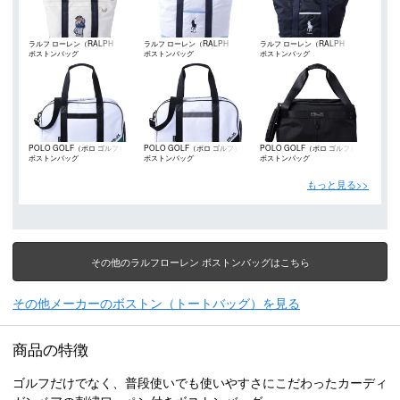
ラルフ ローレン（RALPH
ラルフ ローレン（RALPH
ラルフ ローレン（RALPH
ボストンバッグ
ボストンバッグ
ボストンバッグ
LAUREN）
LAUREN）
LAUREN）
POLO GOLF（ポロ ゴルフ）
POLO GOLF（ポロ ゴルフ）
POLO GOLF（ポロ ゴルフ）
ボストンバッグ
ボストンバッグ
ボストンバッグ
もっと見る>>
その他のラルフローレン ボストンバッグはこちら
その他メーカーのボストン（トートバッグ）を見る
商品の特徴
ゴルフだけでなく、普段使いでも使いやすさにこだわったカーディ