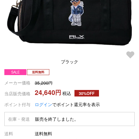
ブラック
SALE
送料無料
メーカー価格
35,200
24,640
税込
当店販売価格
30%OFF
ポイント付与
ログイン
でポイント還元率を表示
在庫・発送
販売を終了しました。
送料
送料無料