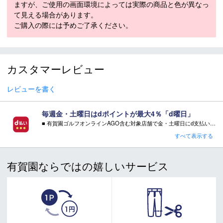
ますが、ご使用の画面環境によっては実際の商品と色が異なっ
その際にはご案内をさせて頂きますので予めご了承願いま
て見える場合があります。
す。
ご購入の際には予めご了承ください。
カスタマーレビュー
レビューを書く
毎週金・土曜日はdポイントが最大4％「d曜日」
■ 有賀園ゴルフオンラインAGO含む対象店舗で金・土曜日にd支払いをすると
さらに！AGOに会員登録（ログイン）すると決済方法に関わらず、会員ランクに応じて有賀園ポイントも還元
すべて表示する
■ キャンペーン期間：毎週 金・土曜日 AM 0:00 - PM 23:59
有賀園ならではの嬉しいサービス
注意事項：
・有賀園ゴルフ実店舗での開催はございません。
・有賀園ポイントの獲得には別途ログイン/新規登録が必要です。
・本特典は予告なく変更・中止させて頂く場合があります。
・本キャンペーンの特典を受ける場合、ドコモ専用ページでエントリーが必要です。
詳しくはこちらをご確認ください。
キャンペーンページ