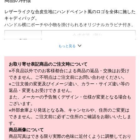
レザーライクな合皮生地にハンドペイント風のロゴを全体に施した
キャディバッグ。
ハンドル横にポーチや小物を掛けられるオリジナルカラビナ付き。
合成皮革（PU）
素材
ネームプレート素材：アクリル
もっと見る
サイズ
9型
対応長さ
46インチまで
お取り寄せ表記商品のご注文時について
※不良品以外でのお客様都合による商品の返品・交換はお受け
重量
約4.1kg
できません。ご不明点はご注文前にお問い合わせください。
口枠
5分割
※ご注文後の変更及びイメージ違い、カラー・サイズ違い等の
返品・変更もお受けできません。
また、メーカーの予告無くデザイン・仕様が変更となる場合も
ございます。
商品在庫につきまして
※外部倉庫より発送となる為、キャンセルや、住所のご変更は
できません。ご注文前に必ずご住所のご確認をお願いいたしま
在庫管理システム連動により、当店が運営する複数ショッピ
す。
ングサイトと共有の設定になっております。
商品画像について
数分間隔での在庫情報更新になりますのでご注文のタイミン
商品写真はできる限り実際の色味に近付くように調整しており
グによりましては、設定に誤差が生じる場合があります。