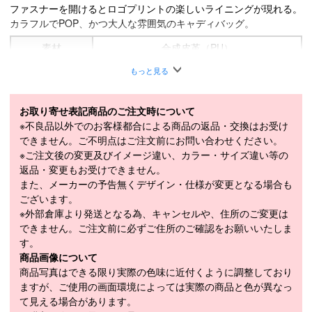
ファスナーを開けるとロゴプリントの楽しいライニングが現れる。
カラフルでPOP、かつ大人な雰囲気のキャディバッグ。
素材
合成皮革（PU）
サイズ
9型
もっと見る
対応長さ
46インチまで
お取り寄せ表記商品のご注文時について
重量
約3.8kg
※不良品以外でのお客様都合による商品の返品・交換はお受け
口枠
5分割
できません。ご不明点はご注文前にお問い合わせください。
※ご注文後の変更及びイメージ違い、カラー・サイズ違い等の
備考
ネームタグ付き
返品・変更もお受けできません。
また、メーカーの予告無くデザイン・仕様が変更となる場合も
ございます。
※外部倉庫より発送となる為、キャンセルや、住所のご変更は
商品在庫につきまして
できません。ご注文前に必ずご住所のご確認をお願いいたしま
在庫管理システム連動により、当店が運営する複数ショッピ
す。
ングサイトと共有の設定になっております。
商品画像について
数分間隔での在庫情報更新になりますのでご注文のタイミン
商品写真はできる限り実際の色味に近付くように調整しており
グによりましては、設定に誤差が生じる場合があります。
ますが、ご使用の画面環境によっては実際の商品と色が異なっ
その際にはご案内をさせて頂きますので予めご了承願いま
て見える場合があります。
す。