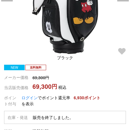
ブラック
NEW
送料無料
メーカー価格
69,300
69,300
税込
当店販売価格
ポイン
ログイン
でポイント還元率
6,930
ト付与
を表示
在庫・発送
販売を終了しました。