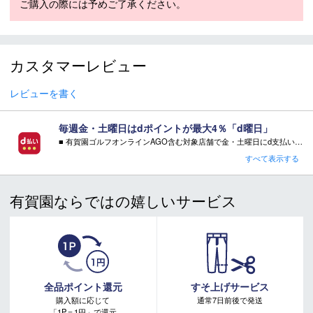
ご購入の際には予めご了承ください。
カスタマーレビュー
レビューを書く
毎週金・土曜日はdポイントが最大4％「d曜日」
■ 有賀園ゴルフオンラインAGO含む対象店舗で金・土曜日にd支払いをすると
さらに！AGOに会員登録（ログイン）すると決済方法に関わらず、会員ランクに応じて有賀園ポイントも還元
すべて表示する
■ キャンペーン期間：毎週 金・土曜日 AM 0:00 - PM 23:59
有賀園ならではの嬉しいサービス
注意事項：
・有賀園ゴルフ実店舗での開催はございません。
・有賀園ポイントの獲得には別途ログイン/新規登録が必要です。
・本特典は予告なく変更・中止させて頂く場合があります。
・本キャンペーンの特典を受ける場合、ドコモ専用ページでエントリーが必要です。
詳しくはこちらをご確認ください。
キャンペーンページ
全品ポイント還元
すそ上げサービス
購入額に応じて
通常7日前後で発送
「1P＝1円」で還元