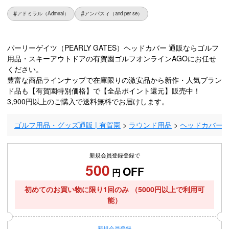
アドミラル（Admiral）
アンパスィ（and per se）
パーリーゲイツ（PEARLY GATES）ヘッドカバー 通販ならゴルフ
用品・スキーアウトドアの有賀園ゴルフオンラインAGOにお任せ
ください。
豊富な商品ラインナップで在庫限りの激安品から新作・人気ブラン
ド品も【有賀園特別価格】で【全品ポイント還元】販売中！
3,900円以上のご購入で送料無料でお届けします。
ゴルフ用品・グッズ通販 | 有賀園
ラウンド用品
ヘッドカバー
新規会員登録登録で
500
OFF
円
初めてのお買い物に限り1回のみ
（5000円以上で利用可
能）
新規
会員登録