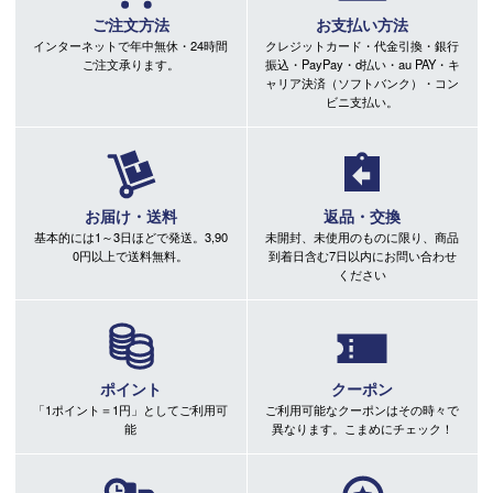
ご注文方法
お支払い方法
インターネットで年中無休・24時間
クレジットカード・代金引換・銀行
ご注文承ります。
振込・PayPay・d払い・au PAY・キ
ャリア決済（ソフトバンク）・コン
ビニ支払い。
お届け・送料
返品・交換
基本的には1～3日ほどで発送。3,90
未開封、未使用のものに限り、商品
0円以上で送料無料。
到着日含む7日以内にお問い合わせ
ください
ポイント
クーポン
「1ポイント＝1円」としてご利用可
ご利用可能なクーポンはその時々で
能
異なります。こまめにチェック！