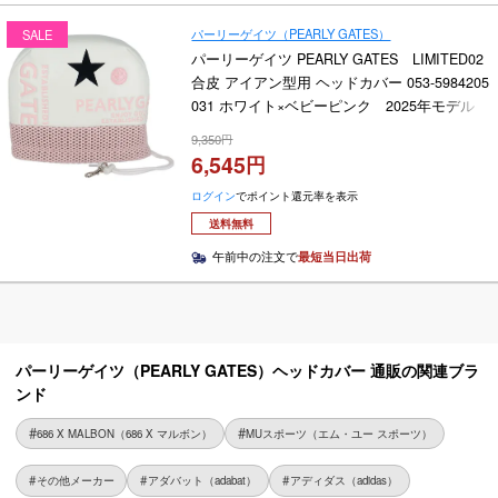
パーリーゲイツ（PEARLY GATES）
SALE
パーリーゲイツ PEARLY GATES LIMITED02
合皮 アイアン型用 ヘッドカバー 053-5984205
031 ホワイト×ベビーピンク 2025年モデル
9,350
6,545
ログイン
でポイント還元率を表示
送料無料
午前中の注文で
最短当日出荷
パーリーゲイツ（PEARLY GATES）ヘッドカバー 通販の関連ブラ
ンド
686 X MALBON（686 X マルボン）
MUスポーツ（エム・ユー スポーツ）
その他メーカー
アダバット（adabat）
アディダス（adidas）