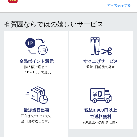
さらに！AGOに会員登録（ログイン）すると決済方法に関わらず、会員ランクに応じて有賀園ポイントも還元
ツアーレベルのグリップ力を実現。
すべて表示する
■ キャンペーン期間：毎週 金・土曜日 AM 0:00 - PM 23:59
素材
防水人工皮革
有賀園ならではの嬉しいサービス
注意事項：
サイズ
22.5～25.0cm
・有賀園ゴルフ実店舗での開催はございません。
・有賀園ポイントの獲得には別途ログイン/新規登録が必要です。
ウィズ
WIDE
・本特典は予告なく変更・中止させて頂く場合があります。
・本キャンペーンの特典を受ける場合、ドコモ専用ページでエントリーが必要です。
発売
詳しくはこちらをご確認ください。
2025年12月
キャンペーンページ
全品ポイント還元
すそ上げサービス
購入額に応じて
通常7日前後で発送
「1P＝1円」で還元
商品在庫につきまして
在庫管理システム連動により、当店が運営する複数ショッピ
ングサイトと共有の設定になっております。
最短当日出荷
税込3,900円以上
数分間隔での在庫情報更新になりますのでご注文のタイミン
正午までのご注文で
で送料無料
グによりましては、設定に誤差が生じる場合があります。
当日出荷致します。
※沖縄県への配送は除く
その際にはご案内をさせて頂きますので予めご了承願いま
す。