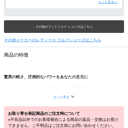
もっと見る>>
その他のフットジョイ シューズはこちら
その他メーカーのレディース ゴルフシューズはこちら
商品の特徴
驚異の軽さ、圧倒的なパワーをあなたの足元に
前作に比べて約10％の軽量化に成功。安定性能と最新のトラクシ
ョン機能を搭載し、ツアーレベルのアスレチックシューズにリニュ
もっと見る
ーアル。
FJ史上最軽量級の「疲れにくさ」と「快適性」
お取り寄せ表記商品のご注文時について
※不良品以外でのお客様都合による商品の返品・交換はお受け
高いフィット性と快適性を維持しながら、ゴルフパフォーマンスを
できません。ご不明点はご注文前にお問い合わせください。