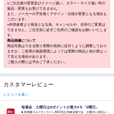
高めるアスレチックなデザインを実現。
※ご注文後の変更及びイメージ違い、カラー・サイズ違い等の
返品・変更もお受けできません。
10％の軽量化
また、メーカーの予告無くデザイン・仕様が変更となる場合も
最新の調査では約47％のゴルファーがゴルフシューズを選ぶ際の
ございます。
ポイントは「軽量で、疲れにくい」シューズを好むと回答。
※外部倉庫より発送となる為、キャンセルや、住所のご変更は
前モデルに比べて約10％の軽量化に成功し、幅広いゴルファーの
できません。ご注文前に必ずご住所のご確認をお願いいたしま
ニーズに応える快適性を提供。
す。
ランニングシューズ並の300g以下の軽量性を実現。
商品画像について
商品写真はできる限り実際の色味に近付くように調整しており
パワーハウスプラットフォーム
ますが、ご使用の画面環境によっては実際の商品と色が異なっ
て見える場合があります。
横方向のブレを抑えるパワークリップと、疲れにくく安定した履き
ご購入の際には予めご了承ください。
心地を提供するTPUシャンクを融合させた新構造プラットフォー
ム。
あらゆる立ち位置とコンディションで安定したショットをサポー
ト。
カスタマーレビュー
ペリメータートラクション
レビューを書く
人気のシューズ、PRO SLXに搭載され、抜群のグリップ力と安定
毎週金・土曜日はdポイントが最大4％「d曜日」
感を生み出したアウトソールテクノロジーをFJフューエルにも採
■ 有賀園ゴルフオンラインAGO含む対象店舗で金・土曜日にd支払いをすると
用。