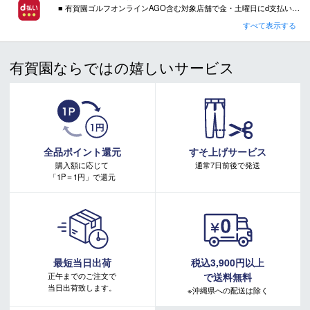
■ 有賀園ゴルフオンラインAGO含む対象店舗で金・土曜日にd支払いをすると
素材
甲：合成繊維 底：合成底
さらに！AGOに会員登録（ログイン）すると決済方法に関わらず、会員ランクに応じて有賀園ポイントも還元
すべて表示する
取り扱いサイズ
■ キャンペーン期間：毎週 金・土曜日 AM 0:00 - PM 23:59
22.5-24.5cm
有賀園ならではの嬉しいサービス
シューズ幅
ノーマル
注意事項：
・有賀園ゴルフ実店舗での開催はございません。
・有賀園ポイントの獲得には別途ログイン/新規登録が必要です。
・本特典は予告なく変更・中止させて頂く場合があります。
商品在庫につきまして
・本キャンペーンの特典を受ける場合、ドコモ専用ページでエントリーが必要です。
詳しくはこちらをご確認ください。
在庫管理システム連動により、当店が運営する複数ショッピ
キャンペーンページ
全品ポイント還元
すそ上げサービス
ングサイトと共有の設定になっております。
購入額に応じて
通常7日前後で発送
数分間隔での在庫情報更新になりますのでご注文のタイミン
「1P＝1円」で還元
グによりましては、設定に誤差が生じる場合があります。
その際にはご案内をさせて頂きますので予めご了承願いま
す。
最短当日出荷
税込3,900円以上
正午までのご注文で
で送料無料
当日出荷致します。
※沖縄県への配送は除く