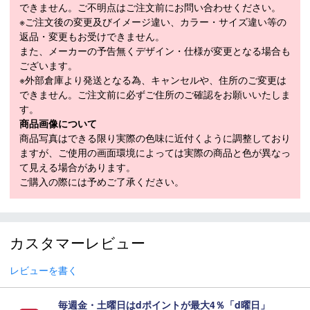
ールピローが、足をしっかりホールドします。
できません。ご不明点はご注文前にお問い合わせください。
※ご注文後の変更及びイメージ違い、カラー・サイズ違い等の
返品・変更もお受けできません。
機能詳細
また、メーカーの予告無くデザイン・仕様が変更となる場合も
・快適フィットのSkechers Hands Free Slip-ins（スケッチャーズ
ございます。
ハンズフリー スリップインズ）
※外部倉庫より発送となる為、キャンセルや、住所のご変更は
・Heel Pillow（ヒールピロー）で足をしっかり固定
できません。ご注文前に必ずご住所のご確認をお願いいたしま
・HYPER BURST PRO（ハイパーバーストプロ）の高い反応性、
す。
軽量、優れた耐久性、弾力性を備えたインソール
商品画像について
・リサイクル素材を最低10％使用した、軽量で弾力性とクッショ
商品写真はできる限り実際の色味に近付くように調整しており
ン性を備えたECO FLIGHT（エコフライト）
ますが、ご使用の画面環境によっては実際の商品と色が異なっ
て見える場合があります。
デザイン詳細
ご購入の際には予めご了承ください。
・しなやかなメッシュと保護用のTPUのオーバーレイアッパーに調
節可能な靴ひも
・1年間の防水保証
・スパイクレストラクションアウトソール
カスタマーレビュー
・クリートは約0.64cm（0.25インチ）以上
・ヒールの高さは約4.5cm（1.75インチ）
レビューを書く
・Skechers Performance（スケッチャーズ パフォーマンス）ロゴ
のディテール
毎週金・土曜日はdポイントが最大4％「d曜日」