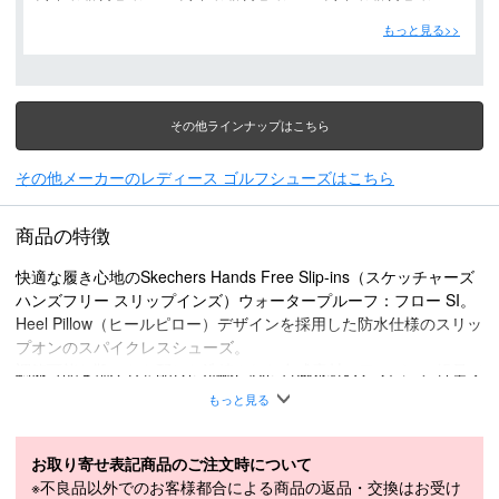
もっと見る>>
その他ラインナップはこちら
その他メーカーのレディース ゴルフシューズはこちら
商品の特徴
快適な履き心地のSkechers Hands Free Slip-ins（スケッチャーズ
ハンズフリー スリップインズ）ウォータープルーフ：フロー SI。
Heel Pillow（ヒールピロー）デザインを採用した防水仕様のスリッ
プオンのスパイクレスシューズ。
調節可能な靴ひもを配した洗練された合成素材のアッパー、軽量で
クッション機能搭載のECO FLIGHT（エコフライト）、弾力性の
もっと見る
あるHYPER BURST PRO（ハイパーバーストプロ）インソールが
特長です。
・ハンズフリー スリップインズ：快適さと履きやすさで 、手を使
お取り寄せ表記商品のご注文時について
わずに「スリップインするだけ」 を実現しました。独自設計のヒ
※不良品以外でのお客様都合による商品の返品・交換はお受け