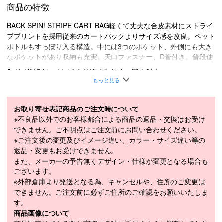
商品の特徴
BACK SPIN! STRIPE CART BAG軽くて丈夫な合皮素材にストライ
ププリントを採用従来のカートバックよりサイズ感を改良。ペット
ボトルもすっぽり入る構造。中には3つのポケット、外側にも大き
なポケットがあり収納も充実。天口ファスナー、D菅付き。普段使
いも可能なカートバックが誕生。カラーは全5色
もっと見る
素材
合成皮革（PU）
サイズ
W220（under）×D110×H250
お取り寄せ表記商品のご注文時について
※不良品以外でのお客様都合による商品の返品・交換はお受け
できません。ご不明点はご注文前にお問い合わせください。
商品在庫につきまして
※ご注文後の変更及びイメージ違い、カラー・サイズ違い等の
返品・変更もお受けできません。
在庫管理システム連動により、当店が運営する複数ショッピ
また、メーカーの予告無くデザイン・仕様が変更となる場合も
ングサイトと共有の設定になっております。
ございます。
数分間隔での在庫情報更新になりますのでご注文のタイミン
※外部倉庫より発送となる為、キャンセルや、住所のご変更は
グによりましては、設定に誤差が生じる場合があります。
できません。ご注文前に必ずご住所のご確認をお願いいたしま
その際にはご案内をさせて頂きますので予めご了承願いま
す。
す。
商品画像について