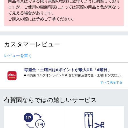
商品写真はできる限り実際の色味に近付くように調整しており
ますが、ご使用の画面環境によっては実際の商品と色が異なっ
て見える場合があります。
ご購入の際には予めご了承ください。
カスタマーレビュー
レビューを書く
毎週金・土曜日はdポイントが最大4％「d曜日」
■ 有賀園ゴルフオンラインAGO含む対象店舗で金・土曜日にd支払いをすると
さらに！AGOに会員登録（ログイン）すると決済方法に関わらず、会員ランクに応じて有賀園ポイントも還元
すべて表示する
■ キャンペーン期間：毎週 金・土曜日 AM 0:00 - PM 23:59
有賀園ならではの嬉しいサービス
注意事項：
・有賀園ゴルフ実店舗での開催はございません。
・有賀園ポイントの獲得には別途ログイン/新規登録が必要です。
・本特典は予告なく変更・中止させて頂く場合があります。
・本キャンペーンの特典を受ける場合、ドコモ専用ページでエントリーが必要です。
詳しくはこちらをご確認ください。