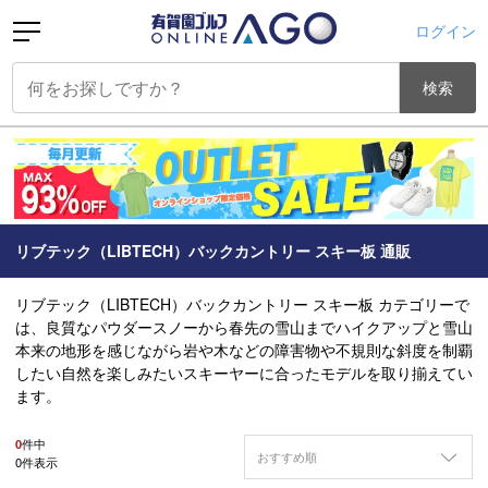
ログイン
検索
リブテック（LIBTECH）バックカントリー スキー板 通販
リブテック（LIBTECH）バックカントリー スキー板 カテゴリーで
は、良質なパウダースノーから春先の雪山までハイクアップと雪山
本来の地形を感じながら岩や木などの障害物や不規則な斜度を制覇
したい自然を楽しみたいスキーヤーに合ったモデルを取り揃えてい
ます。
0
件中
おすすめ順
0
件表示