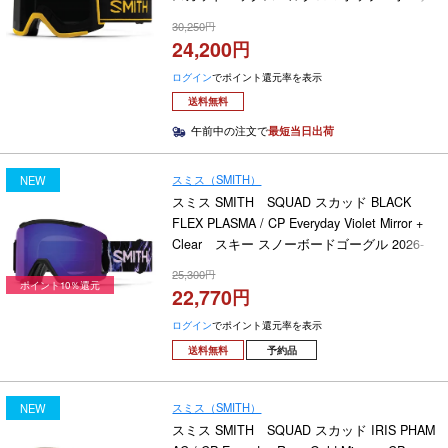
スレンズ付き KILLER BEE ゴーグル 2025-
30,250
2026
24,200
ログイン
でポイント還元率を表示
送料無料
午前中の注文で
最短当日出荷
スミス（SMITH）
NEW
スミス SMITH SQUAD スカッド BLACK
FLEX PLASMA / CP Everyday Violet Mirror +
Clear スキー スノーボードゴーグル 2026-
2027
25,300
ポイント10％還元
22,770
ログイン
でポイント還元率を表示
送料無料
予約品
スミス（SMITH）
NEW
スミス SMITH SQUAD スカッド IRIS PHAM