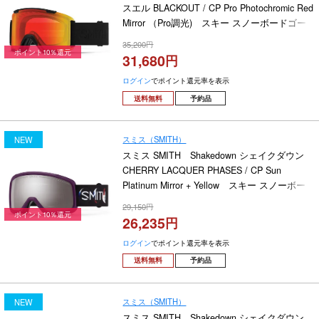
スエル BLACKOUT / CP Pro Photochromic Red
Mirror （Pro調光) スキー スノーボードゴー
グル 2026-2027
35,200
ポイント10％還元
31,680
ログイン
でポイント還元率を表示
送料無料
予約品
スミス（SMITH）
NEW
スミス SMITH Shakedown シェイクダウン
CHERRY LACQUER PHASES / CP Sun
Platinum Mirror + Yellow スキー スノーボー
ドゴーグル 2026-2027
29,150
ポイント10％還元
26,235
ログイン
でポイント還元率を表示
送料無料
予約品
スミス（SMITH）
NEW
スミス SMITH Shakedown シェイクダウン