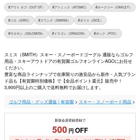
アウト オブ（OUT OF）
アトミック（ATOMIC）
オークリー（OAKLEY）
ジロ（GIRO）
スワンズ（SWANS）
ダイス（DICE）
サロモン（SALOMON）
ドラゴン（DRAGON）
ポック（POC）
スミス（SMITH）スキー・スノーボードゴーグル 通販ならゴルフ
用品・スキーアウトドアの有賀園ゴルフオンラインAGOにお任せ
ください。
豊富な商品ラインナップで在庫限りの激安品から新作・人気ブラン
ド品も【有賀園特別価格】で【全品ポイント還元】販売中！
3,900円以上のご購入で送料無料でお届けします。
ゴルフ用品・グッズ通販 | 有賀園
スキー・スノーボード用品
新規会員登録登録で
500
OFF
円