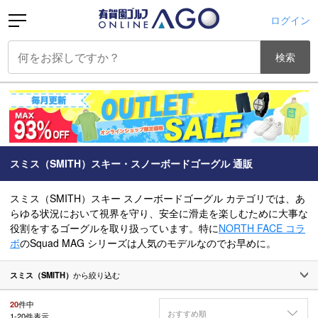
ログイン
検索
スミス（SMITH）スキー・スノーボードゴーグル 通販
スミス（SMITH）スキー スノーボードゴーグル カテゴリでは、あ
らゆる状況において視界を守り、安全に滑走を楽しむために大事な
役割をするゴーグルを取り扱っています。特に
NORTH FACE コラ
ボ
のSquad MAG シリーズは人気のモデルなのでお早めに。
スミス（SMITH）
から絞り込む
20
件中
おすすめ順
1
-
20
件表示