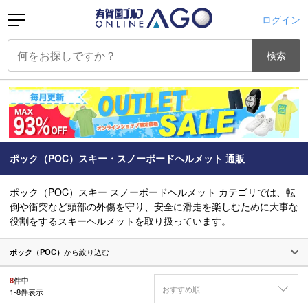
ログイン
検索
ポック（POC）スキー・スノーボードヘルメット 通販
ポック（POC）スキー スノーボードヘルメット カテゴリでは、転
倒や衝突など頭部の外傷を守り、安全に滑走を楽しむために大事な
役割をするスキーヘルメットを取り扱っています。
ポック（POC）
から絞り込む
8
件中
おすすめ順
1
-
8
件表示