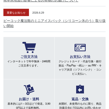
熊本県地震の影響によるお荷物のお届けについて
重要なお知らせ
2026.6.29
ピーコック魔法瓶のミニアイスパック（シリコーン氷のう）取り扱
い開始
ご注文方法
お支払い方法
インターネットで年中無休・24時間
クレジットカード・代金引換・銀行
ご注文承ります。
振込・PayPay・d払い・au PAY・キ
ャリア決済（ソフトバンク）・コン
ビニ支払い。
お届け・送料
返品・交換
基本的には1～3日ほどで発送。3,90
未開封、未使用のものに限り、商品
0円以上で送料無料。
到着日含む7日以内にお問い合わせ