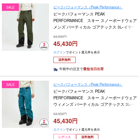
ピークパフォーマンス（Peak Performance）
SALE
ピークパフォーマンス PEAK
PERFORMANCE スキー スノーボードウェア
メンズ バーティカル ゴアテックス 3レイヤー
パンツ M Vertical Gore-Tex 3L Pants G80358
64,900
2024-2025
45,430
ログイン
でポイント還元率を表示
送料無料
午前中の注文で
最短当日出荷
ピークパフォーマンス（Peak Performance）
SALE
ピークパフォーマンス PEAK
PERFORMANCE スキー スノーボードウェア
ウィメンズ バーティカル ゴアテックス 3レイ
ヤーパンツ W Vertical Gore-Tex 3L Pants
64,900
G80363 2024-2025
45,430
ログイン
でポイント還元率を表示
レディス
送料無料