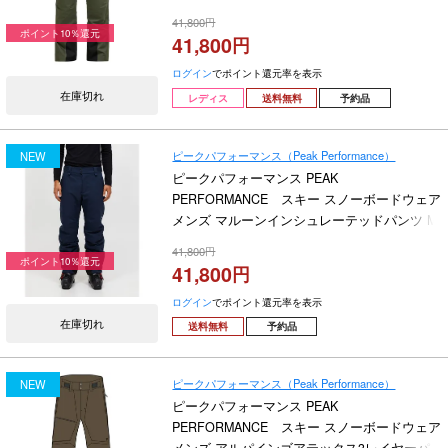
W Anima Insulated Pants G80519-040 2026-
41,800
2027
ポイント10％還元
41,800
ログイン
でポイント還元率を表示
在庫切れ
レディス
送料無料
予約品
ピークパフォーマンス（Peak Performance）
NEW
ピークパフォーマンス PEAK
PERFORMANCE スキー スノーボードウェア
メンズ マルーンインシュレーテッドパンツ M
Maroon Insulated Pants G80503-020 2026-
41,800
2027
ポイント10％還元
41,800
ログイン
でポイント還元率を表示
在庫切れ
送料無料
予約品
ピークパフォーマンス（Peak Performance）
NEW
ピークパフォーマンス PEAK
PERFORMANCE スキー スノーボードウェア