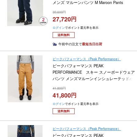
メンズ マルーンパンツ M Maroon Pants
G79693 2024-2025
39,600
27,720
ログイン
でポイント還元率を表示
送料無料
午前中の注文で
最短当日出荷
ピークパフォーマンス（Peak Performance）
ピークパフォーマンス PEAK
PERFORMANCE スキー スノーボードウェア
パンツ メンズマルーンインシュレーテッドパ
ンツ M Maroon Insulated Pants G80503 2025-
41,800
2026
41,800
ログイン
でポイント還元率を表示
送料無料
ピークパフォーマンス（Peak Performance）
ピークパフォーマンス PEAK