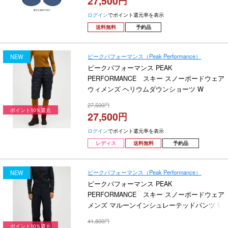
27,500
ログイン
でポイント還元率を表示
送料無料
予約品
ピークパフォーマンス（Peak Performance）
NEW
ピークパフォーマンス PEAK
PERFORMANCE スキー スノーボードウェア
ウィメンズ ヘリウムダウンショーツ W
Helium Down Shorts G80450-010 2026-2027
27,500
ポイント10％還元
27,500
ログイン
でポイント還元率を表示
レディス
送料無料
予約品
ピークパフォーマンス（Peak Performance）
NEW
ピークパフォーマンス PEAK
PERFORMANCE スキー スノーボードウェア
メンズ マルーンインシュレーテッドパンツ M
Maroon Insulated Pants G80503-010 2026-
41,800
2027
ポイント10％還元