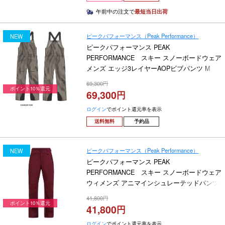
午前中の注文で
最短当日出荷
ピークパフォーマンス（Peak Performance）
NEW
ピークパフォーマンス PEAK
PERFORMANCE スキー スノーボードウェア
メンズ エッジ3レイヤーAOPビブパンツ M
Edge 3L AOP Bib Pants G80752-040 2026-
69,300
2027
ポイント10％還元
69,300
ログイン
でポイント還元率を表示
送料無料
予約品
ピークパフォーマンス（Peak Performance）
NEW
ピークパフォーマンス PEAK
PERFORMANCE スキー スノーボードウェア
ウィメンズ アニマインシュレーテッドパンツ
W Anima Insulated Pants G80519-060 2026-
41,800
2027
ポイント10％還元
41,800
ログイン
でポイント還元率を表示