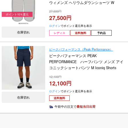
ウィメンズ ヘリウムダウンショーツ W
Helium Down Shorts G80450-040 2026-2027
27,500
ポイント10％還元
27,500
ログイン
でポイント還元率を表示
在庫切れ
レディス
送料無料
予約品
ピークパフォーマンス（Peak Performance）
ピークパフォーマンス PEAK
PERFORMANCE ハーフパンツ メンズ アイ
コニックショートパンツ M Iconiq Shorts
G80115 2025
12,100
12,100
ログイン
でポイント還元率を表示
在庫切れ
送料無料
午前中の注文で
最短当日出荷