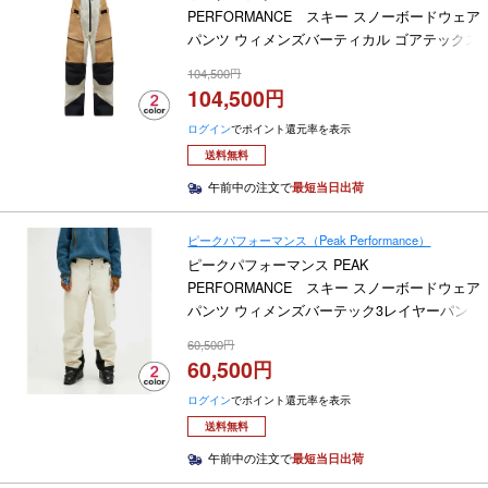
PERFORMANCE スキー スノーボードウェア
パンツ ウィメンズバーティカル ゴアテックス
プロビブパンツ W Vertical Gore-Tex Pro Bib
104,500
Pants G80473 2025-2026
104,500
ログイン
でポイント還元率を表示
送料無料
午前中の注文で
最短当日出荷
ピークパフォーマンス（Peak Performance）
ピークパフォーマンス PEAK
PERFORMANCE スキー スノーボードウェア
パンツ ウィメンズバーテック3レイヤーパン
ツ W Vertec 3L Pants G80476 2025-2026
60,500
60,500
ログイン
でポイント還元率を表示
送料無料
午前中の注文で
最短当日出荷