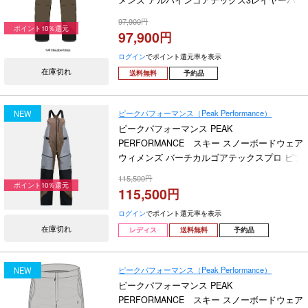
メンズ アルパインゴアテックス3レイヤーパ
ンツ M Alpine Gore-Tex 3L Pants G80500-050
97,900
2026-2027
ポイント10％還元
97,900
ログイン
でポイント還元率を表示
在庫切れ
送料無料
予約品
ピークパフォーマンス（Peak Performance）
NEW
ピークパフォーマンス PEAK
PERFORMANCE スキー スノーボードウェア
ウィメンズ バーチカルゴアテックスプロ ビブ
パンツ W Vertical Gore-Tex Pro Bib Pants
115,500
G80473-070 2026-2027
ポイント10％還元
115,500
ログイン
でポイント還元率を表示
在庫切れ
レディス
送料無料
予約品
ピークパフォーマンス（Peak Performance）
NEW
ピークパフォーマンス PEAK
PERFORMANCE スキー スノーボードウェア