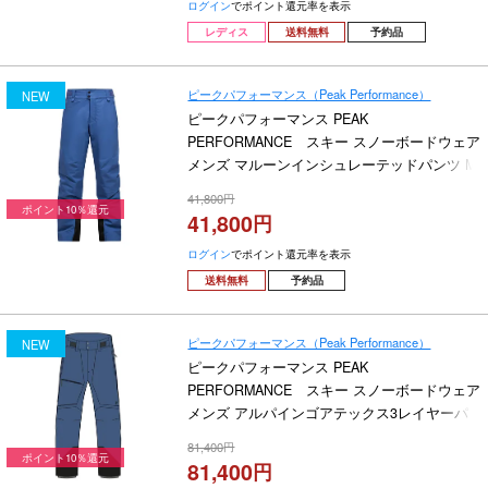
ログイン
でポイント還元率を表示
レディス
送料無料
予約品
ピークパフォーマンス（Peak Performance）
NEW
ピークパフォーマンス PEAK
PERFORMANCE スキー スノーボードウェア
メンズ マルーンインシュレーテッドパンツ M
Maroon Insulated Pants G80503-070 2026-
41,800
2027
ポイント10％還元
41,800
ログイン
でポイント還元率を表示
送料無料
予約品
ピークパフォーマンス（Peak Performance）
NEW
ピークパフォーマンス PEAK
PERFORMANCE スキー スノーボードウェア
メンズ アルパインゴアテックス3レイヤーパ
ンツ M Alpine Gore-Tex 3L Pants G80500-060
81,400
2026-2027
ポイント10％還元
81,400