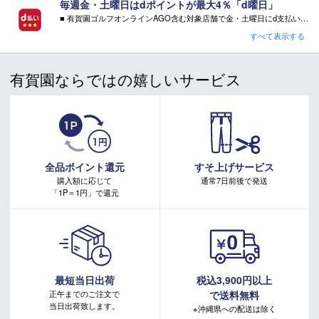
返品・変更もお受けできません。
毎週金・土曜日はdポイントが最大4％「d曜日」
また、メーカーの予告無くデザイン・仕様が変更となる場
■ 有賀園ゴルフオンラインAGO含む対象店舗で金・土曜日にd支払いをすると
さらに！AGOに会員登録（ログイン）すると決済方法に関わらず、会員ランクに応じて有賀園ポイントも還元
合もございます。
すべて表示する
※外部倉庫より発送となる為、キャンセルや、住所のご変更は
■ キャンペーン期間：毎週 金・土曜日 AM 0:00 - PM 23:59
できません。ご注文前に必ずご住所のご確認をお願いいたし
有賀園ならではの嬉しいサービス
ます
注意事項：
・有賀園ゴルフ実店舗での開催はございません。
・有賀園ポイントの獲得には別途ログイン/新規登録が必要です。
・本特典は予告なく変更・中止させて頂く場合があります。
・本キャンペーンの特典を受ける場合、ドコモ専用ページでエントリーが必要です。
詳しくはこちらをご確認ください。
キャンペーンページ
全品ポイント還元
すそ上げサービス
購入額に応じて
通常7日前後で発送
「1P＝1円」で還元
最短当日出荷
税込3,900円以上
正午までのご注文で
で送料無料
当日出荷致します。
※沖縄県への配送は除く