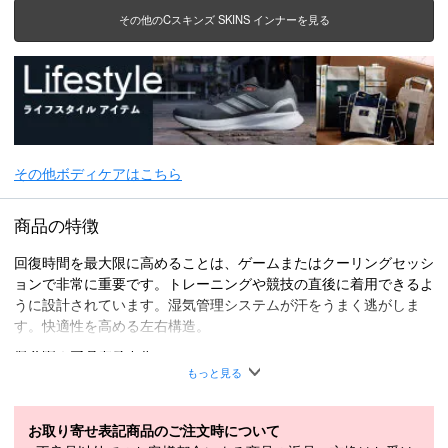
その他のCスキンズ SKINS インナーを見る
その他ボディケアはこちら
商品の特徴
回復時間を最大限に高めることは、ゲームまたはクーリングセッシ
ョンで非常に重要です。トレーニングや競技の直後に着用できるよ
うに設計されています。湿気管理システムが汗をうまく逃がしま
す。快適性を高める左右構造。
原産国：マダガスカル
もっと見る
■
SPECIFICATION
モデル
18301321-098
お取り寄せ表記商品のご注文時について
ナイロン85％、ポリウレタン8％、ポリエス