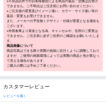
※不良品以外でのお客様都合による商品の返品・交換はお受け
素材
テル5％、銅2％
できません。ご不明点はご注文前にお問い合わせください。
※ご注文後の変更及びイメージ違い、カラー・サイズ違い等の
カラー
ネイビー(098)
返品・変更もお受けできません。
メーカー公表サ
また、メーカーの予告無くデザイン・仕様が変更となる場合も
イズまたは実寸
ございます。
42XS、44S、46M、48L、50XL
サイズ（cm）
※外部倉庫より発送となる為、キャンセルや、住所のご変更は
サイズガイド
できません。ご注文前に必ずご住所のご確認をお願いいたしま
す。
モデル年
2024年モデル
商品画像について
・「サイズ目安」は実寸サイズとは異なり、衣類未着用時の身体サ
商品写真はできる限り実際の色味に近付くように調整しており
イズ（ヌードサイズ）です。ご自身の身長、ウエストなどにあわせ
ますが、ご使用の画面環境によっては実際の商品と色が異なっ
てサイズ選びの目安としてください。
て見える場合があります。
・「実寸サイズ」は仕上がりサイズです。サイズ目安とは異なりま
ご購入の際には予めご了承ください。
す。また、個体差による若干の誤差があります。
■ご注文の際の注意点
カスタマーレビュー
※不良品以外でのお客様都合による商品の返品・交換はお受け
レビューを書く
できません。ご不明点はご注文前にお問い合わせください。
※ご注文後の変更及びイメージ違い、カラー・サイズ違い等の