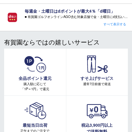
す。また、個体差による若干の誤差があります。
毎週金・土曜日はdポイントが最大4％「d曜日」
■ 有賀園ゴルフオンラインAGO含む対象店舗で金・土曜日にd支払いをすると
さらに！AGOに会員登録（ログイン）すると決済方法に関わらず、会員ランクに応じて有賀園ポイントも還元
すべて表示する
■ご注文の際の注意点
■ キャンペーン期間：毎週 金・土曜日 AM 0:00 - PM 23:59
※不良品以外でのお客様都合による商品の返品・交換はお受け
有賀園ならではの嬉しいサービス
できません。ご不明点はご注文前にお問い合わせください。
注意事項：
※ご注文後の変更及びイメージ違い、カラー・サイズ違い等の
・有賀園ゴルフ実店舗での開催はございません。
返品・変更もお受けできません。
・有賀園ポイントの獲得には別途ログイン/新規登録が必要です。
・本特典は予告なく変更・中止させて頂く場合があります。
また、メーカーの予告無くデザイン・仕様が変更となる場
・本キャンペーンの特典を受ける場合、ドコモ専用ページでエントリーが必要です。
合もございます。
詳しくはこちらをご確認ください。
※外部倉庫より発送となる為、キャンセルや、住所のご変更は
キャンペーンページ
全品ポイント還元
すそ上げサービス
できません。ご注文前に必ずご住所のご確認をお願いいたし
購入額に応じて
通常7日前後で発送
ます
「1P＝1円」で還元
最短当日出荷
税込3,900円以上
正午までのご注文で
で送料無料