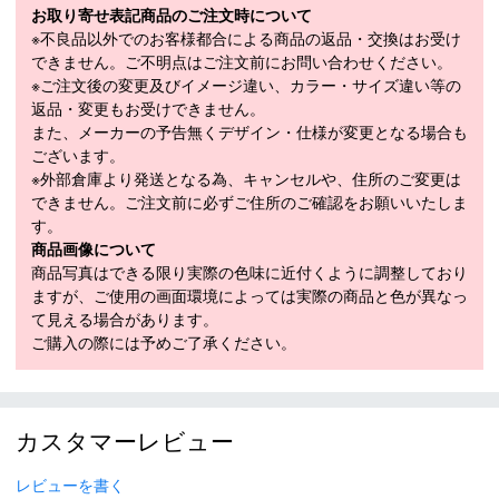
お取り寄せ表記商品のご注文時について
・ロングランとショートラン
※不良品以外でのお客様都合による商品の返品・交換はお受け
・筋力トレーニング
できません。ご不明点はご注文前にお問い合わせください。
・ジム など
※ご注文後の変更及びイメージ違い、カラー・サイズ違い等の
返品・変更もお受けできません。
原産国：マダガスカル
また、メーカーの予告無くデザイン・仕様が変更となる場合も
■
SPECIFICATION
ございます。
モデル
18171110-095
※外部倉庫より発送となる為、キャンセルや、住所のご変更は
できません。ご注文前に必ずご住所のご確認をお願いいたしま
素材
ポリエステル77％・ポリウレタン23％
す。
商品画像について
カラー
ブルー(095)
商品写真はできる限り実際の色味に近付くように調整しており
メーカー公表サ
ますが、ご使用の画面環境によっては実際の商品と色が異なっ
イズまたは実寸
て見える場合があります。
44S、46M、48L、50XL、52XXL
サイズ（cm）
ご購入の際には予めご了承ください。
サイズガイド
モデル年
2023年モデル
・「サイズ目安」は実寸サイズとは異なり、衣類未着用時の身体サ
カスタマーレビュー
イズ（ヌードサイズ）です。ご自身の身長、ウエストなどにあわせ
てサイズ選びの目安としてください。
レビューを書く
・「実寸サイズ」は仕上がりサイズです。サイズ目安とは異なりま