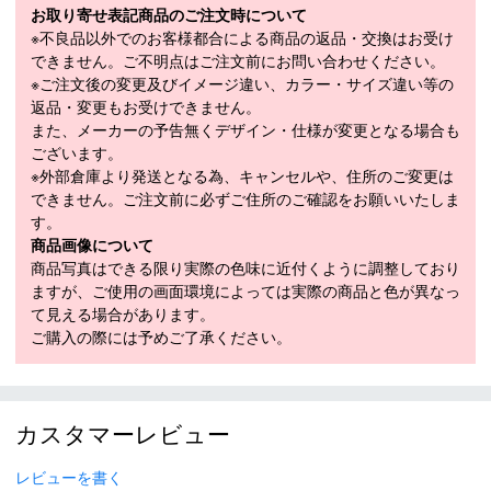
お取り寄せ表記商品のご注文時について
・ロングランとショートラン
※不良品以外でのお客様都合による商品の返品・交換はお受け
・アメリカンフットボール
できません。ご不明点はご注文前にお問い合わせください。
・フットボール など
※ご注文後の変更及びイメージ違い、カラー・サイズ違い等の
返品・変更もお受けできません。
原産国：マダガスカル
また、メーカーの予告無くデザイン・仕様が変更となる場合も
■
SPECIFICATION
ございます。
モデル
18171540-019
※外部倉庫より発送となる為、キャンセルや、住所のご変更は
できません。ご注文前に必ずご住所のご確認をお願いいたしま
素材
ナイロン76％・ポリウレタン24％
す。
商品画像について
カラー
ブラック(019)
商品写真はできる限り実際の色味に近付くように調整しており
メーカー公表サ
ますが、ご使用の画面環境によっては実際の商品と色が異なっ
イズまたは実寸
て見える場合があります。
44S、46M、48L、50XL、52XXL
サイズ（cm）
ご購入の際には予めご了承ください。
サイズガイド
モデル年
2023年モデル
・「サイズ目安」は実寸サイズとは異なり、衣類未着用時の身体サ
カスタマーレビュー
イズ（ヌードサイズ）です。ご自身の身長、ウエストなどにあわせ
てサイズ選びの目安としてください。
レビューを書く
・「実寸サイズ」は仕上がりサイズです。サイズ目安とは異なりま