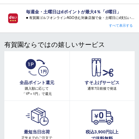
す。また、個体差による若干の誤差があります。
毎週金・土曜日はdポイントが最大4％「d曜日」
■ 有賀園ゴルフオンラインAGO含む対象店舗で金・土曜日にd支払いをすると
さらに！AGOに会員登録（ログイン）すると決済方法に関わらず、会員ランクに応じて有賀園ポイントも還元
すべて表示する
■ご注文の際の注意点
■ キャンペーン期間：毎週 金・土曜日 AM 0:00 - PM 23:59
※不良品以外でのお客様都合による商品の返品・交換はお受け
有賀園ならではの嬉しいサービス
できません。ご不明点はご注文前にお問い合わせください。
注意事項：
※ご注文後の変更及びイメージ違い、カラー・サイズ違い等の
・有賀園ゴルフ実店舗での開催はございません。
返品・変更もお受けできません。
・有賀園ポイントの獲得には別途ログイン/新規登録が必要です。
・本特典は予告なく変更・中止させて頂く場合があります。
また、メーカーの予告無くデザイン・仕様が変更となる場
・本キャンペーンの特典を受ける場合、ドコモ専用ページでエントリーが必要です。
合もございます。
詳しくはこちらをご確認ください。
※外部倉庫より発送となる為、キャンセルや、住所のご変更は
キャンペーンページ
全品ポイント還元
すそ上げサービス
できません。ご注文前に必ずご住所のご確認をお願いいたし
購入額に応じて
通常7日前後で発送
ます
「1P＝1円」で還元
最短当日出荷
税込3,900円以上
正午までのご注文で
で送料無料