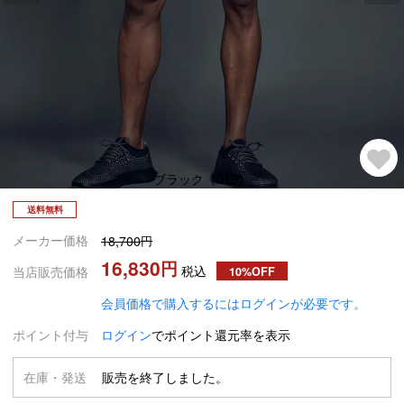
ブラック（019）
送料無料
メーカー価格
18,700
16,830
税込
当店販売価格
10%OFF
会員価格で購入するにはログインが必要です。
ポイント付与
ログイン
でポイント還元率を表示
在庫・発送
販売を終了しました。