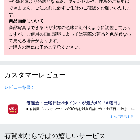
モデル
18271340-019
※外部倉庫より発送となる為、キャンセルや、住所のご変更は
できません。ご注文前に必ずご住所のご確認をお願いいたしま
素材
ナイロン76％・ポリウレタン24％
す。
商品画像について
カラー
ブラック(019)
商品写真はできる限り実際の色味に近付くように調整しており
メーカー公表サ
ますが、ご使用の画面環境によっては実際の商品と色が異なっ
イズまたは実寸
て見える場合があります。
36XS、38S、40M、42L、44XL
サイズ（cm）
ご購入の際には予めご了承ください。
サイズガイド
モデル年
2023年モデル
・「サイズ目安」は実寸サイズとは異なり、衣類未着用時の身体サ
カスタマーレビュー
イズ（ヌードサイズ）です。ご自身の身長、ウエストなどにあわせ
てサイズ選びの目安としてください。
レビューを書く
・「実寸サイズ」は仕上がりサイズです。サイズ目安とは異なりま
す。また、個体差による若干の誤差があります。
毎週金・土曜日はdポイントが最大4％「d曜日」
■ 有賀園ゴルフオンラインAGO含む対象店舗で金・土曜日にd支払いをすると
さらに！AGOに会員登録（ログイン）すると決済方法に関わらず、会員ランクに応じて有賀園ポイントも還元
すべて表示する
■ご注文の際の注意点
■ キャンペーン期間：毎週 金・土曜日 AM 0:00 - PM 23:59
※不良品以外でのお客様都合による商品の返品・交換はお受け
有賀園ならではの嬉しいサービス
できません。ご不明点はご注文前にお問い合わせください。
注意事項：