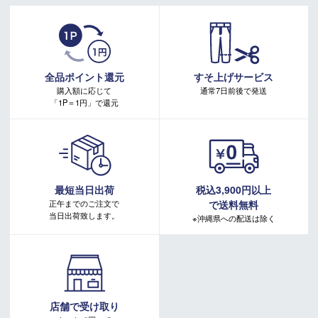
※ご注文後の変更及びイメージ違い、カラー・サイズ違い等の
・有賀園ゴルフ実店舗での開催はございません。
返品・変更もお受けできません。
・有賀園ポイントの獲得には別途ログイン/新規登録が必要です。
・本特典は予告なく変更・中止させて頂く場合があります。
また、メーカーの予告無くデザイン・仕様が変更となる場
・本キャンペーンの特典を受ける場合、ドコモ専用ページでエントリーが必要です。
合もございます。
詳しくはこちらをご確認ください。
※外部倉庫より発送となる為、キャンセルや、住所のご変更は
キャンペーンページ
全品ポイント還元
すそ上げサービス
できません。ご注文前に必ずご住所のご確認をお願いいたし
購入額に応じて
通常7日前後で発送
ます
「1P＝1円」で還元
最短当日出荷
税込3,900円以上
正午までのご注文で
で送料無料
当日出荷致します。
※沖縄県への配送は除く
店舗で受け取り