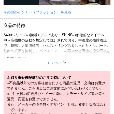
その他のインナー（ファッション）を見る
商品の特徴
A400シリーズの後継モデルであり、SKINSの象徴的なアイテム。
中～高強度の活動を想定して設計されており、中強度の段階着圧
で、臀部、大腿四頭筋、ハムストリングスをしっかりとサポート。
筋肉の振動を抑制し、パフォーマンスの最大化と迅速な疲労回復を
可能にします。
着用シーン
もっと見る
・陸上競技場
・ロードランニング
お取り寄せ表記商品のご注文時について
・トレイルランニング
※不良品以外でのお客様都合による商品の返品・交換はお受け
・筋力トレーニング
できません。ご不明点はご注文前にお問い合わせください。
・ジム など
※ご注文後の変更及びイメージ違い、カラー・サイズ違い等の
返品・変更もお受けできません。
原産国：マダガスカル
また、メーカーの予告無くデザイン・仕様が変更となる場合も
■
SPECIFICATION
ございます。