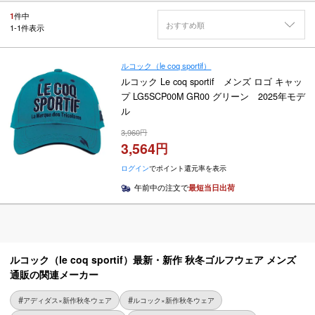
1
件中
おすすめ順
1
-
1
件表示
ルコック（le coq sportif）
ルコック Le coq sportif メンズ ロゴ キャッ
プ LG5SCP00M GR00 グリーン 2025年モデ
ル
3,960
3,564
ログイン
でポイント還元率を表示
午前中の注文で
最短当日出荷
ルコック（le coq sportif）最新・新作 秋冬ゴルフウェア メンズ
通販の関連メーカー
アディダス×新作秋冬ウェア
ルコック×新作秋冬ウェア