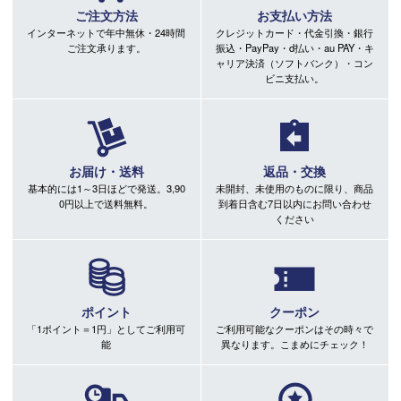
ご注文方法
お支払い方法
インターネットで年中無休・24時間
クレジットカード・代金引換・銀行
ご注文承ります。
振込・PayPay・d払い・au PAY・キ
ャリア決済（ソフトバンク）・コン
ビニ支払い。
お届け・送料
返品・交換
基本的には1～3日ほどで発送。3,90
未開封、未使用のものに限り、商品
0円以上で送料無料。
到着日含む7日以内にお問い合わせ
ください
ポイント
クーポン
「1ポイント＝1円」としてご利用可
ご利用可能なクーポンはその時々で
能
異なります。こまめにチェック！