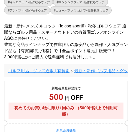
キャロウェイ×新作秋冬ウェア
マンシングウェア×新作秋冬ウェア
アンパスィ×新作秋冬ウェア
ニューバランス ゴルフ×新作秋冬ウェア
最新・新作 メンズ ルコック（le coq sportif）秋冬ゴルフウェア 通
販ならゴルフ用品・スキーアウトドアの有賀園ゴルフオンライン
AGOにお任せください。
豊富な商品ラインナップで在庫限りの激安品から新作・人気ブラン
ド品も【有賀園特別価格】で【全品ポイント還元】販売中！
3,900円以上のご購入で送料無料でお届けします。
ゴルフ用品・グッズ通販 | 有賀園
最新・新作ゴルフ用品・グッ
新規会員登録登録で
500
OFF
円
初めてのお買い物に限り1回のみ
（5000円以上で利用可
能）
新規
会員登録