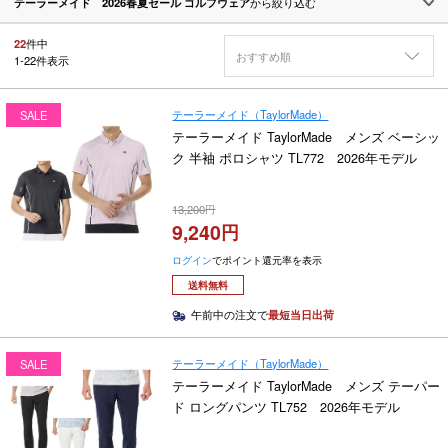
テーラーメイド 2026春夏セール ゴルフウェア
から絞り込む
22
件中
おすすめ順
1
-
22
件表示
テーラーメイド（TaylorMade）
SALE
テーラーメイド TaylorMade メンズ ベーシッ
ク 半袖 ポロシャツ TL772 2026年モデル
13,200
9,240
ログイン
でポイント還元率を表示
送料無料
午前中の注文で
最短当日出荷
テーラーメイド（TaylorMade）
SALE
テーラーメイド TaylorMade メンズ テーパー
ド ロングパンツ TL752 2026年モデル