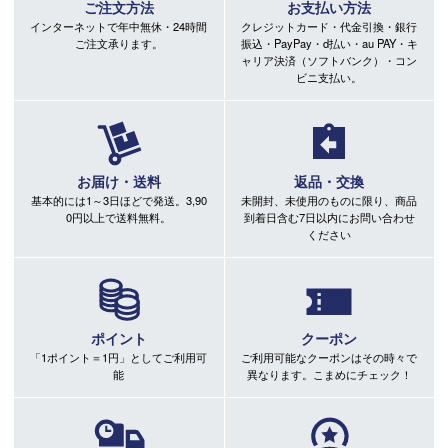
ご注文方法
お支払い方法
インターネットで年中無休・24時間
クレジットカード・代金引換・銀行
ご注文承ります。
振込・PayPay・d払い・au PAY・キ
ャリア決済（ソフトバンク）・コン
ビニ支払い。
お届け・送料
返品・交換
基本的には1～3日ほどで発送。3,90
未開封、未使用のものに限り、商品
0円以上で送料無料。
到着日含む7日以内にお問い合わせ
ください
ポイント
クーポン
「1ポイント＝1円」としてご利用可
ご利用可能なクーポンはその時々で
能
異なります。こまめにチェック！