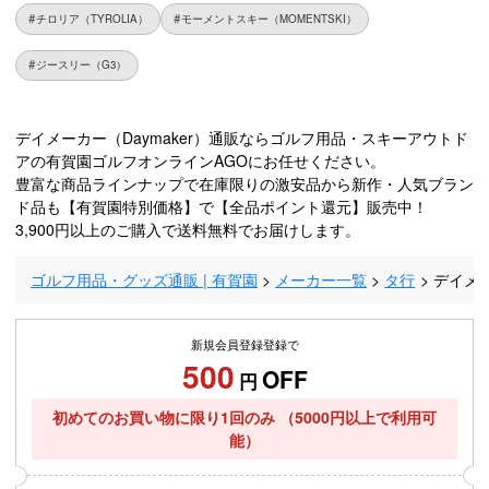
チロリア（TYROLIA）
モーメントスキー（MOMENTSKI）
ジースリー（G3）
デイメーカー（Daymaker）通販ならゴルフ用品・スキーアウトド
アの有賀園ゴルフオンラインAGOにお任せください。
豊富な商品ラインナップで在庫限りの激安品から新作・人気ブラン
ド品も【有賀園特別価格】で【全品ポイント還元】販売中！
3,900円以上のご購入で送料無料でお届けします。
ゴルフ用品・グッズ通販 | 有賀園
メーカー一覧
タ行
デイメー
新規会員登録登録で
500
OFF
円
初めてのお買い物に限り1回のみ
（5000円以上で利用可
能）