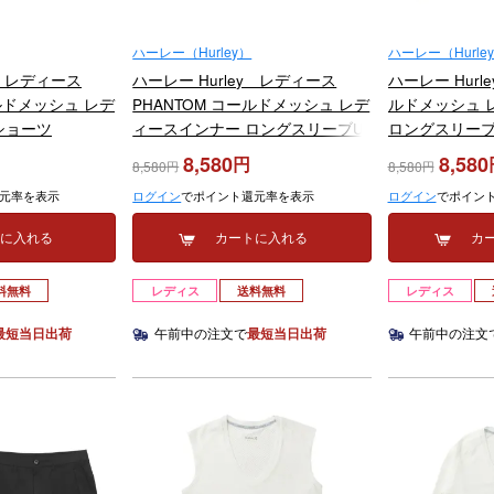
ハーレー（Hurley）
ハーレー（Hurle
y レディース
ハーレー Hurley レディース
ハーレー Hurl
ールドメッシュ レデ
PHANTOM コールドメッシュ レデ
ルドメッシュ 
ショーツ
ィースインナー ロングスリーブU
ロングスリー
 2026年モデル
ネックシャツ WGIW26125P
ツ WGIW261
8,580
8,580
8,580
8,580
2026年モデル
元率を表示
ログイン
でポイント還元率を表示
ログイン
でポイン
トに入れる
カートに入れる
カ
料無料
レディス
送料無料
レディス
最短当日出荷
午前中の注文で
最短当日出荷
午前中の注文