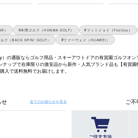
GR）
本間ゴルフ（HONMA GOLF）
フットジョイ（FootJoy）
フ（BACK SPIN! GOLF）
ファーウェイ（HUAWEI）
rley）の通販ならゴルフ用品・スキーアウトドアの有賀園ゴルフオン
ンナップで在庫限りの激安品から新作・人気ブランド品も【有賀園
のご購入で送料無料でお届けします。
らせ
ご不
全てのお知らせ
を見る
ご注文方法