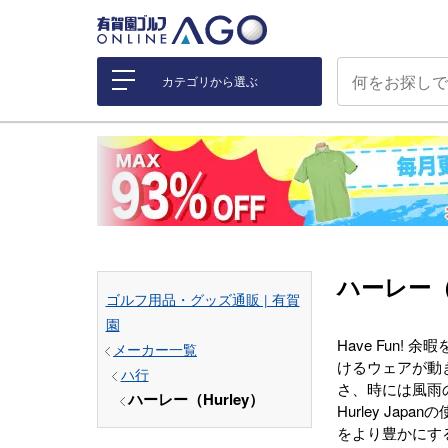
カテゴリから選ぶ
ハーレー（H
ゴルフ用品・グッズ通販 | 有賀
園
Have Fun
メーカー一覧
けるウェアが動
ハ行
さ、時には風雨
ハーレー（Hurley）
Hurley J
をより豊かにす