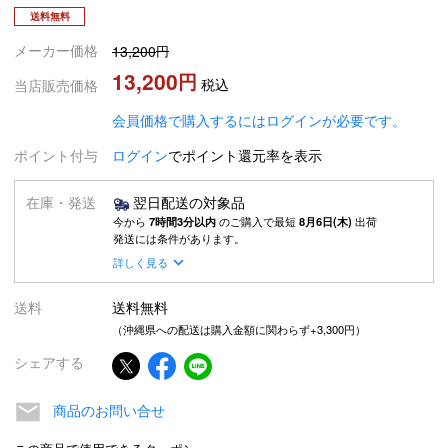
送料無料
メーカー価格
13,200
13,200
税込
当店販売価格
会員価格で購入するにはログインが必要です。
ポイント付与
ログイン
でポイント還元率を表示
在庫・発送
翌日配送の対象品
今から
7時間3分以内
のご購入で最短
8月6日(木)
出荷
発送には条件があります。
詳しく見る
送料
送料無料
（沖縄県への配送は購入金額に関わらず+3,300円）
シェアする
商品のお問い合せ