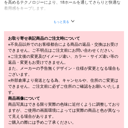
を高めるテクノロジーにより、18ホールを通してさらりと快適な
着用感をキープします。
Nike Dri-FITテクノロジーが、肌から汗を逃がしてすばやく蒸発さ
もっと見る
せ、さらりと快適な状態をキープします。
スナップボタンとベルトループ付きの伸縮ウエストバンドが、プレ
ーに必要なストレッチ性を提供。伝統的なスタイルも維持します。
お取り寄せ表記商品のご注文時について
軽くて耐久性に優れたウーブンツイル素材。
※不良品以外でのお客様都合による商品の返品・交換はお受け
できません。ご不明点はご注文前にお問い合わせください。
ジッパー付きのサイドポケット
※ご注文後の変更及びイメージ違い、カラー・サイズ違い等の
後ろにドロップインポケット
返品・変更もお受けできません。
また、メーカーの予告無くデザイン・仕様が変更となる場合も
モデルの身長193cm、Mサイズ着用
ございます。
スタンダードフィット：定番の快適な着用感
※外部倉庫より発送となる為、キャンセルや、住所のご変更は
素材
本体：ナイロン 96％、 ポリウレタン 4％
できません。ご注文前に必ずご住所のご確認をお願いいたしま
す。
M : ウエスト 75、ヒップ 104、前股上 32.5、
商品画像について
渡り幅 32、股下 21、裾幅 34.5
商品写真はできる限り実際の色味に近付くように調整しており
メーカー公表サ
L : ウエスト 82、ヒップ 116、前股上 33、渡
ますが、ご使用の画面環境によっては実際の商品と色が異なっ
イズ目安（cm）
り幅 35、股下 22、裾幅 37
て見える場合があります。
XL : ウエスト 88、ヒップ 121、前股上 35、
ご購入の際には予めご了承ください。
渡り幅 38、股下 22、裾幅 38