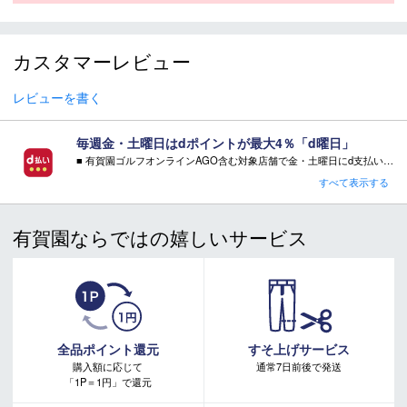
適応季節
春：－ 夏：〇 秋：〇 冬：－
カスタマーレビュー
・「サイズ目安」は実寸サイズとは異なり、衣類未着用時の身体サ
イズ（ヌードサイズ）です。ご自身の身長、ウエストなどにあわせ
レビューを書く
てサイズ選びの目安としてください。
・「実寸サイズ」は仕上がりサイズです。サイズ目安とは異なりま
す。また、個体差による若干の誤差があります。
毎週金・土曜日はdポイントが最大4％「d曜日」
■ 有賀園ゴルフオンラインAGO含む対象店舗で金・土曜日にd支払いをすると
さらに！AGOに会員登録（ログイン）すると決済方法に関わらず、会員ランクに応じて有賀園ポイントも還元
すべて表示する
商品在庫につきまして
■ キャンペーン期間：毎週 金・土曜日 AM 0:00 - PM 23:59
在庫管理システム連動により、当店が運営する複数ショッピ
有賀園ならではの嬉しいサービス
注意事項：
ングサイトと共有の設定になっております。
・有賀園ゴルフ実店舗での開催はございません。
数分間隔での在庫情報更新になりますのでご注文のタイミン
・有賀園ポイントの獲得には別途ログイン/新規登録が必要です。
グによりましては、設定に誤差が生じる場合があります。
・本特典は予告なく変更・中止させて頂く場合があります。
・本キャンペーンの特典を受ける場合、ドコモ専用ページでエントリーが必要です。
その際にはご案内をさせて頂きますので予めご了承願いま
詳しくはこちらをご確認ください。
す。
キャンペーンページ
全品ポイント還元
すそ上げサービス
購入額に応じて
通常7日前後で発送
「1P＝1円」で還元