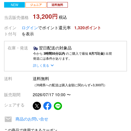
NEW
ジュニア
送料無料
13,200
税込
当店販売価格
ポイン
ログイン
でポイント還元率
1,320
ト付与
を表示
在庫・発送
翌日配送の対象品
今から
3時間55分以内
のご購入で最短
8月7日(金)
出荷
発送には条件があります。
詳しく見る
送料
送料無料
（沖縄県への配送は購入金額に関わらず+3,300円）
販売期間
2026/07/17 10:00
〜
シェアする
商品のお問い合せ
この商品で使用できるクーポン