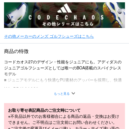
その他メーカーのメンズ ゴルフシューズはこちら
商品の特徴
コードカオス27のデザイン・性能をジュニアにも。アディダスの
ジュニアゴルフシューズとしては唯一のBOA搭載のスパイクレス
モデル
■ ジュニアモデルにもう快適なPU素材のアッパーを採用し、快適
性と安定性を両立。
■ Vトラクションラバーアウトソールによって、体重が軽いジュニ
もっと見る
アにも高いグリップ力と様々な路面に対応する高い汎用性を実現。
ジュニアパフォーマンスラスト（EE相当）
お取り寄せ表記商品のご注文時について
表示カラー：フットウェアホワイト/アイアンメタリック/シルバー
※不良品以外でのお客様都合による商品の返品・交換はお受け
メタリック（KI5747）
できません。ご不明点はご注文前にお問い合わせください。
※ご注文後の変更及びイメージ違い、カラー・サイズ違い等の
アッパー：合成樹脂、合成繊維 ミッドソー