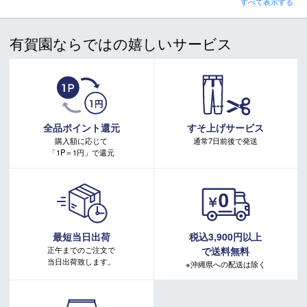
すべて表示する
■ キャンペーン期間：毎週 金・土曜日 AM 0:00 - PM 23:59
有賀園ならではの嬉しいサービス
注意事項：
・有賀園ゴルフ実店舗での開催はございません。
・有賀園ポイントの獲得には別途ログイン/新規登録が必要です。
・本特典は予告なく変更・中止させて頂く場合があります。
・本キャンペーンの特典を受ける場合、ドコモ専用ページでエントリーが必要です。
詳しくはこちらをご確認ください。
キャンペーンページ
全品ポイント還元
すそ上げサービス
購入額に応じて
通常7日前後で発送
「1P＝1円」で還元
最短当日出荷
税込3,900円以上
正午までのご注文で
で送料無料
当日出荷致します。
※沖縄県への配送は除く