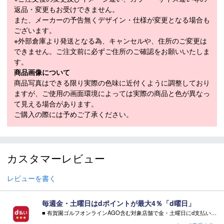
素材
返品・変更もお受けできません。
ル：EVA アウトソール：ゴム底
また、メーカーの予告無くデザイン・仕様が変更となる場合も
取り扱いサイズ
20～24cm
ございます。
※外部倉庫より発送となる為、キャンセルや、住所のご変更は
フィット
REGULAR（EE相当）
できません。ご注文前に必ずご住所のご確認をお願いいたしま
重量
約240g（22cm片足の場合）
す。
商品画像について
発売
2026年7月
商品写真はできる限り実際の色味に近付くように調整しており
ますが、ご使用の画面環境によっては実際の商品と色が異なっ
て見える場合があります。
商品在庫につきまして
ご購入の際には予めご了承ください。
在庫管理システム連動により、当店が運営する複数ショッピ
ングサイトと共有の設定になっております。
数分間隔での在庫情報更新になりますのでご注文のタイミン
カスタマーレビュー
グによりましては、設定に誤差が生じる場合があります。
その際にはご案内をさせて頂きますので予めご了承願いま
レビューを書く
す。
毎週金・土曜日はdポイントが最大4％「d曜日」
■ 有賀園ゴルフオンラインAGO含む対象店舗で金・土曜日にd支払いをすると
さらに！AGOに会員登録（ログイン）すると決済方法に関わらず、会員ランクに応じて有賀園ポイントも還元