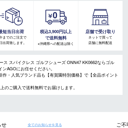
最短当日出荷
税込3,900円以上
店舗で受け取り
午までのご注文で
で送料無料
ネットで買って
日出荷致します。
店舗に無料配送
※沖縄県への配送は除く
ィース スパイクレス ゴルフシューズ ONN47 KK0662ならゴル
インAGOにお任せください。
新作・人気ブランド品も【有賀園特別価格】で【全品ポイント
円以上のご購入で送料無料でお届けします。
らせ
ご不
全てのお知らせ
を見る