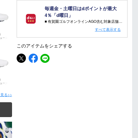
毎週金・土曜日はdポイントが最大
4％「d曜日」
■ 有賀園ゴルフオンラインAGO含む対象店舗で金・土曜日にd支払いをすると
さらに！AGOに会員登録（ログイン）すると決済方法に関わらず、会員ランクに応じて有賀園ポイントも還元
すべて表示する
s）
■ キャンペーン期間：毎週 金・土曜日 AM 0:00 - PM 23:59
ューズ
このアイテムを
シェアする
注意事項：
・有賀園ゴルフ実店舗での開催はございません。
・有賀園ポイントの獲得には別途ログイン/新規登録が必要です。
・本特典は予告なく変更・中止させて頂く場合があります。
・本キャンペーンの特典を受ける場合、ドコモ専用ページでエントリーが必要です。
s）
詳しくはこちらをご確認ください。
ューズ
キャンペーンページ
見る>>