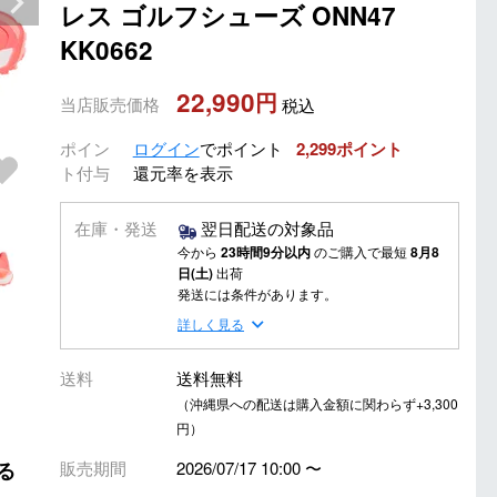
レス ゴルフシューズ ONN47
KK0662
22,990
当店販売価格
税込
ポイン
ログイン
でポイント
2,299
ト付与
還元率を表示
在庫・発送
翌日配送の対象品
今から
23時間9分以内
のご購入で最短
8月8
日(土)
出荷
発送には条件があります。
詳しく見る
送料
送料無料
（沖縄県への配送は購入金額に関わらず+3,300
円）
販売期間
2026/07/17 10:00
〜
る