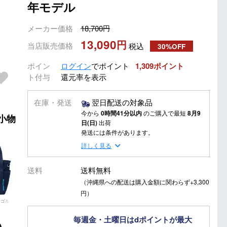
年モデル
メーカー価格
18,700
13,090
当店販売価格
税込
30%OFF
ポイン
ログイン
でポイント
1,309
ト付与
還元率を表示
在庫・発送
翌日配送の対象品
今から
0時間41分以内
のご購入で最短
8月9
・小物
日(日)
出荷
発送には条件があります。
詳しく見る
送料
送料無料
（沖縄県への配送は購入金額に関わらず+3,300
円）
 ゴル
毎週金・土曜日はdポイントが最大