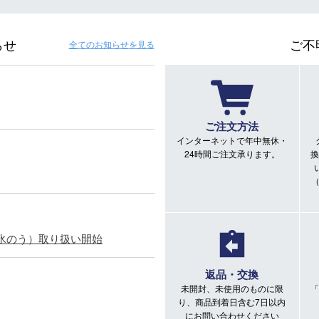
らせ
ご不
全てのお知らせ
を見る
ご注文方法
インターネットで年中無休・
24時間ご注文承ります。
換
氷のう）取り扱い開始
返品・交換
未開封、未使用のものに限
「
り、商品到着日含む7日以内
にお問い合わせください