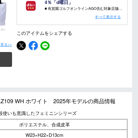
4％「d曜日」
■ 有賀園ゴルフオンラインAGO含む対象店舗で金・土曜日にd支払いをすると
さらに！AGOに会員登録（ログイン）すると決済方法に関わらず、会員ランクに応じて有賀園ポイントも還元
すべて表示する
■ キャンペーン期間：毎週 金・土曜日 AM 0:00 - PM 23:59
 ゴル
このアイテムを
シェアする
注意事項：
見る>>
・有賀園ゴルフ実店舗での開催はございません。
・有賀園ポイントの獲得には別途ログイン/新規登録が必要です。
・本特典は予告なく変更・中止させて頂く場合があります。
・本キャンペーンの特典を受ける場合、ドコモ専用ページでエントリーが必要です。
詳しくはこちらをご確認ください。
キャンペーンページ
LZ109 WH ホワイト 2025年モデルの商品情報
段使いも意識したフェミニンシリーズ
ポリエステル、合成皮革
W23×H22×D13cm