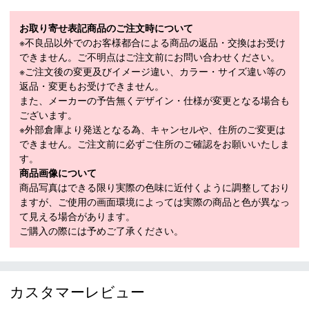
素材
ポリエステル 100％
サイズ
H28cm×W19cm×D5.7cm
お取り寄せ表記商品のご注文時について
※不良品以外でのお客様都合による商品の返品・交換はお受け
できません。ご不明点はご注文前にお問い合わせください。
※ご注文後の変更及びイメージ違い、カラー・サイズ違い等の
返品・変更もお受けできません。
また、メーカーの予告無くデザイン・仕様が変更となる場合も
ございます。
※外部倉庫より発送となる為、キャンセルや、住所のご変更は
できません。ご注文前に必ずご住所のご確認をお願いいたしま
す。
商品画像について
商品写真はできる限り実際の色味に近付くように調整しており
ますが、ご使用の画面環境によっては実際の商品と色が異なっ
て見える場合があります。
ご購入の際には予めご了承ください。
カスタマーレビュー