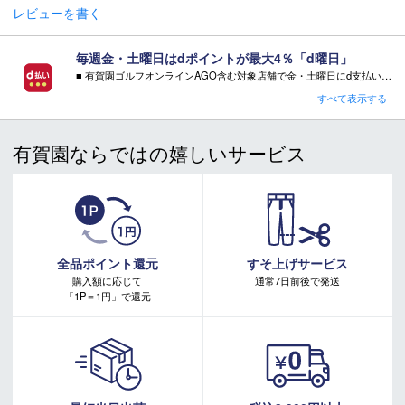
レビューを書く
毎週金・土曜日はdポイントが最大4％「d曜日」
■ 有賀園ゴルフオンラインAGO含む対象店舗で金・土曜日にd支払いをすると
さらに！AGOに会員登録（ログイン）すると決済方法に関わらず、会員ランクに応じて有賀園ポイントも還元
すべて表示する
■ キャンペーン期間：毎週 金・土曜日 AM 0:00 - PM 23:59
有賀園ならではの嬉しいサービス
注意事項：
・有賀園ゴルフ実店舗での開催はございません。
・有賀園ポイントの獲得には別途ログイン/新規登録が必要です。
・本特典は予告なく変更・中止させて頂く場合があります。
・本キャンペーンの特典を受ける場合、ドコモ専用ページでエントリーが必要です。
詳しくはこちらをご確認ください。
キャンペーンページ
全品ポイント還元
すそ上げサービス
購入額に応じて
通常7日前後で発送
「1P＝1円」で還元