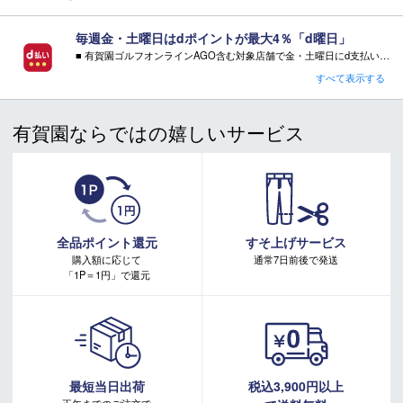
毎週金・土曜日はdポイントが最大4％「d曜日」
■ 有賀園ゴルフオンラインAGO含む対象店舗で金・土曜日にd支払いをすると
さらに！AGOに会員登録（ログイン）すると決済方法に関わらず、会員ランクに応じて有賀園ポイントも還元
すべて表示する
■ キャンペーン期間：毎週 金・土曜日 AM 0:00 - PM 23:59
有賀園ならではの嬉しいサービス
注意事項：
・有賀園ゴルフ実店舗での開催はございません。
・有賀園ポイントの獲得には別途ログイン/新規登録が必要です。
・本特典は予告なく変更・中止させて頂く場合があります。
・本キャンペーンの特典を受ける場合、ドコモ専用ページでエントリーが必要です。
詳しくはこちらをご確認ください。
キャンペーンページ
全品ポイント還元
すそ上げサービス
購入額に応じて
通常7日前後で発送
「1P＝1円」で還元
最短当日出荷
税込3,900円以上
正午までのご注文で