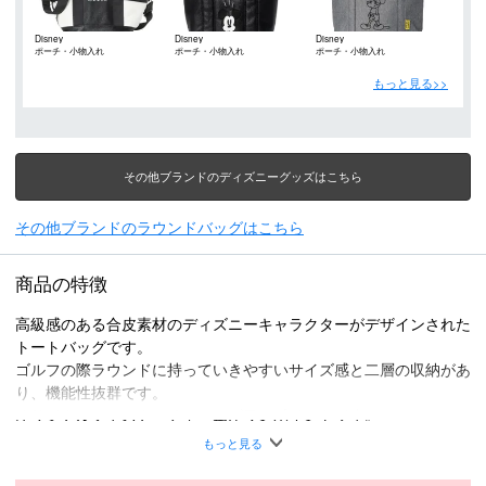
Disney
Disney
Disney
ポーチ・小物入れ
ポーチ・小物入れ
ポーチ・小物入れ
もっと見る>>
その他ブランドのディズニーグッズはこちら
その他ブランドのラウンドバッグはこちら
商品の特徴
高級感のある合皮素材のディズニーキャラクターがデザインされた
トートバッグです。
ゴルフの際ラウンドに持っていきやすいサイズ感と二層の収納があ
り、機能性抜群です。
オリジナルファスナーチャームがワンポイントです。
底部は大きく開いて取り出しやすい収納付きです。
もっと見る
表生地：綿 100％