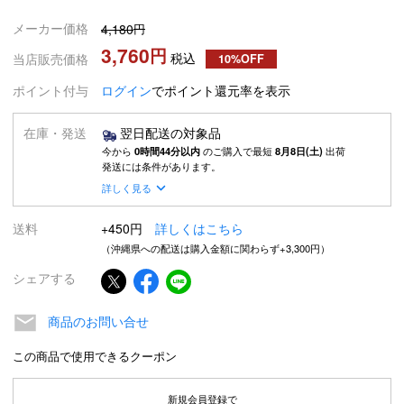
メーカー価格
4,180
3,760
税込
当店販売価格
10%OFF
ポイント付与
ログイン
でポイント還元率を表示
在庫・発送
翌日配送の対象品
今から
0時間44分以内
のご購入で最短
8月8日(土)
出荷
発送には条件があります。
詳しく見る
送料
+450円
詳しくはこちら
（沖縄県への配送は購入金額に関わらず+3,300円）
シェアする
商品のお問い合せ
この商品で使用できるクーポン
新規会員登録で