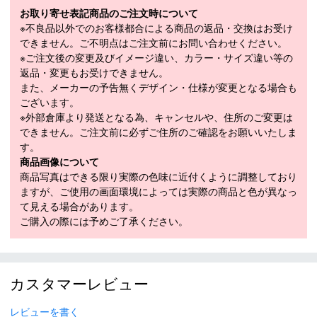
素材
皮革部分：合成皮革
お取り寄せ表記商品のご注文時について
保冷部分：アルミ蒸着シート
※不良品以外でのお客様都合による商品の返品・交換はお受け
できません。ご不明点はご注文前にお問い合わせください。
約H26×W32×D10cm
サイズ
※ご注文後の変更及びイメージ違い、カラー・サイズ違い等の
（持ち手含めず）
返品・変更もお受けできません。
また、メーカーの予告無くデザイン・仕様が変更となる場合も
ございます。
商品在庫につきまして
※外部倉庫より発送となる為、キャンセルや、住所のご変更は
できません。ご注文前に必ずご住所のご確認をお願いいたしま
在庫管理システム連動により、当店が運営する複数ショッピ
す。
ングサイトと共有の設定になっております。
商品画像について
数分間隔での在庫情報更新になりますのでご注文のタイミン
商品写真はできる限り実際の色味に近付くように調整しており
グによりましては、設定に誤差が生じる場合があります。
ますが、ご使用の画面環境によっては実際の商品と色が異なっ
その際にはご案内をさせて頂きますので予めご了承願いま
て見える場合があります。
す。
ご購入の際には予めご了承ください。
カスタマーレビュー
レビューを書く