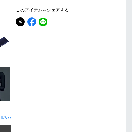
■ キャンペーン期間：毎週 金・土曜日 AM 0:00 - PM 23:59
このアイテムを
シェアする
注意事項：
・有賀園ゴルフ実店舗での開催はございません。
・有賀園ポイントの獲得には別途ログイン/新規登録が必要です。
・本特典は予告なく変更・中止させて頂く場合があります。
・本キャンペーンの特典を受ける場合、ドコモ専用ページでエントリーが必要です。
詳しくはこちらをご確認ください。
キャンペーンページ
見る>>