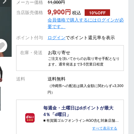
メーカー価格
11,000
9,900
当店販売価格
税込
10%OFF
会員価格で購入するにはログインが必
要です。
ポイント付与
ログイン
でポイント還元率を表示
在庫・発送
お取り寄せ
ご注文を頂いてからのお取り寄せ手配となり
ます。通常発送まで3-5営業日程度
送料
送料無料
（沖縄県への配送は購入金額に関わらず+3,300
円）
毎週金・土曜日はdポイントが最大
4％「d曜日」
■ 有賀園ゴルフオンラインAGO含む対象店舗で金・土曜日にd支払いをすると
さらに！AGOに会員登録（ログイン）すると決済方法に関わらず、会員ランクに応じて有賀園ポイントも還元
すべて表示する