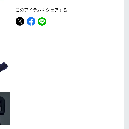
■ キャンペーン期間：毎週 金・土曜日 AM 0:00 - PM 23:59
このアイテムを
シェアする
注意事項：
・有賀園ゴルフ実店舗での開催はございません。
・有賀園ポイントの獲得には別途ログイン/新規登録が必要です。
・本特典は予告なく変更・中止させて頂く場合があります。
・本キャンペーンの特典を受ける場合、ドコモ専用ページでエントリーが必要です。
詳しくはこちらをご確認ください。
キャンペーンページ