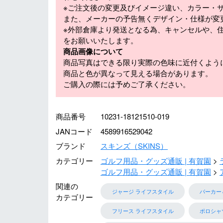
※ご注文後の変更及びイメージ違い、カラー・
また、メーカーの予告無くデザイン・仕様が変
※外部倉庫より発送となる為、キャンセルや、
をお願いいたします。
商品画像について
商品写真はできる限り実際の色味に近付くよう
商品と色が異なって見える場合があります。
ご購入の際には予めご了承ください。
商品番号
10231-18121510-019
JANコード
4589916529042
ブランド
スキンズ（SKINS）
カテゴリー
ゴルフ用品・グッズ通販 | 有賀園
ゴルフ用品・グッズ通販 | 有賀園
関連の
ジャージ ライフスタイル
パーカー
カテゴリー
フリース ライフスタイル
ポロシャ