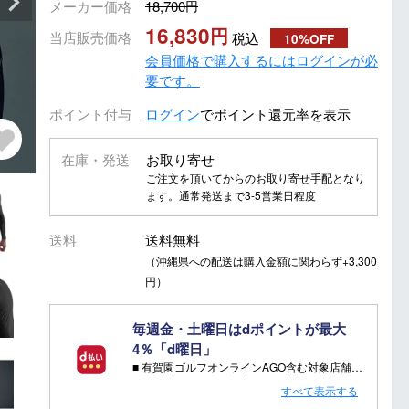
メーカー価格
18,700
16,830
当店販売価格
税込
10%OFF
会員価格で購入するにはログインが必
要です。
ポイント付与
ログイン
でポイント還元率を表示
在庫・発送
お取り寄せ
ご注文を頂いてからのお取り寄せ手配となり
ます。通常発送まで3-5営業日程度
送料
送料無料
（沖縄県への配送は購入金額に関わらず+3,300
円）
毎週金・土曜日はdポイントが最大
4％「d曜日」
■ 有賀園ゴルフオンラインAGO含む対象店舗で金・土曜日にd支払いをすると
さらに！AGOに会員登録（ログイン）すると決済方法に関わらず、会員ランクに応じて有賀園ポイントも還元
すべて表示する