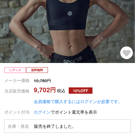
ブラック（019）
レディス
送料無料
メーカー価格
10,780
9,702
税込
当店販売価格
10%OFF
会員価格で購入するにはログインが必要です。
ポイント付与
ログイン
でポイント還元率を表示
在庫・発送
販売を終了しました。