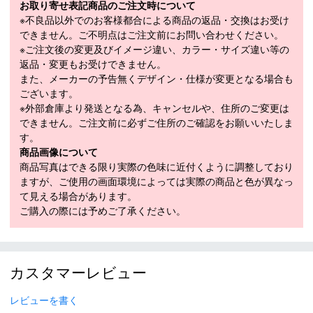
お取り寄せ表記商品のご注文時について
・チームスポーツ
※不良品以外でのお客様都合による商品の返品・交換はお受け
・筋力トレーニング
できません。ご不明点はご注文前にお問い合わせください。
・ジム など
※ご注文後の変更及びイメージ違い、カラー・サイズ違い等の
返品・変更もお受けできません。
原産国：マダガスカル
また、メーカーの予告無くデザイン・仕様が変更となる場合も
■
SPECIFICATION
ございます。
モデル
18221375-019
※外部倉庫より発送となる為、キャンセルや、住所のご変更は
できません。ご注文前に必ずご住所のご確認をお願いいたしま
素材
ナイロン76％・ポリウレタン24％
す。
商品画像について
カラー
ブラック(019)
商品写真はできる限り実際の色味に近付くように調整しており
メーカー公表サ
ますが、ご使用の画面環境によっては実際の商品と色が異なっ
イズまたは実寸
て見える場合があります。
36XS、38S、40M、42L、44XL
サイズ（cm）
ご購入の際には予めご了承ください。
サイズガイド
モデル年
2023年モデル
・「サイズ目安」は実寸サイズとは異なり、衣類未着用時の身体サ
カスタマーレビュー
イズ（ヌードサイズ）です。ご自身の身長、ウエストなどにあわせ
てサイズ選びの目安としてください。
レビューを書く
・「実寸サイズ」は仕上がりサイズです。サイズ目安とは異なりま