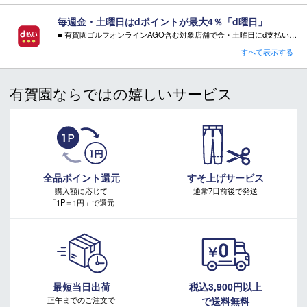
す。また、個体差による若干の誤差があります。
毎週金・土曜日はdポイントが最大4％「d曜日」
■ 有賀園ゴルフオンラインAGO含む対象店舗で金・土曜日にd支払いをすると
さらに！AGOに会員登録（ログイン）すると決済方法に関わらず、会員ランクに応じて有賀園ポイントも還元
すべて表示する
■ご注文の際の注意点
■ キャンペーン期間：毎週 金・土曜日 AM 0:00 - PM 23:59
※不良品以外でのお客様都合による商品の返品・交換はお受け
有賀園ならではの嬉しいサービス
できません。ご不明点はご注文前にお問い合わせください。
注意事項：
※ご注文後の変更及びイメージ違い、カラー・サイズ違い等の
・有賀園ゴルフ実店舗での開催はございません。
返品・変更もお受けできません。
・有賀園ポイントの獲得には別途ログイン/新規登録が必要です。
・本特典は予告なく変更・中止させて頂く場合があります。
また、メーカーの予告無くデザイン・仕様が変更となる場
・本キャンペーンの特典を受ける場合、ドコモ専用ページでエントリーが必要です。
合もございます。
詳しくはこちらをご確認ください。
※外部倉庫より発送となる為、キャンセルや、住所のご変更は
キャンペーンページ
全品ポイント還元
すそ上げサービス
できません。ご注文前に必ずご住所のご確認をお願いいたし
購入額に応じて
通常7日前後で発送
ます
「1P＝1円」で還元
最短当日出荷
税込3,900円以上
正午までのご注文で
で送料無料