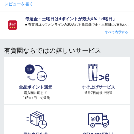
レビューを書く
イズ（ヌードサイズ）です。ご自身の身長、ウエストなどにあわせ
てサイズ選びの目安としてください。
・「実寸サイズ」は仕上がりサイズです。サイズ目安とは異なりま
毎週金・土曜日はdポイントが最大4％「d曜日」
す。また、個体差による若干の誤差があります。
■ 有賀園ゴルフオンラインAGO含む対象店舗で金・土曜日にd支払いをすると
さらに！AGOに会員登録（ログイン）すると決済方法に関わらず、会員ランクに応じて有賀園ポイントも還元
すべて表示する
■ キャンペーン期間：毎週 金・土曜日 AM 0:00 - PM 23:59
■ご注文の際の注意点
有賀園ならではの嬉しいサービス
注意事項：
※不良品以外でのお客様都合による商品の返品・交換はお受け
・有賀園ゴルフ実店舗での開催はございません。
できません。ご不明点はご注文前にお問い合わせください。
・有賀園ポイントの獲得には別途ログイン/新規登録が必要です。
※ご注文後の変更及びイメージ違い、カラー・サイズ違い等の
・本特典は予告なく変更・中止させて頂く場合があります。
・本キャンペーンの特典を受ける場合、ドコモ専用ページでエントリーが必要です。
返品・変更もお受けできません。
詳しくはこちらをご確認ください。
また、メーカーの予告無くデザイン・仕様が変更となる場
キャンペーンページ
合もございます。
全品ポイント還元
すそ上げサービス
※外部倉庫より発送となる為、キャンセルや、住所のご変更は
購入額に応じて
通常7日前後で発送
「1P＝1円」で還元
できません。ご注文前に必ずご住所のご確認をお願いいたし
ます