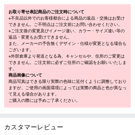
・トレーニングと競技の間のダウンタイム
-アイスホッケー、アメリカン フットボール、フットボール、AF
お取り寄せ表記商品のご注文時について
L、ロード ランニング、トレイル ランニング、陸上競技、ダイナ
※不良品以外でのお客様都合による商品の返品・交換はお受け
ミック ヨガ、ジムなどからの回復
できません。ご不明点はご注文前にお問い合わせください。
※ご注文後の変更及びイメージ違い、カラー・サイズ違い等の
原産国：マダガスカル
返品・変更もお受けできません。
■
SPECIFICATION
また、メーカーの予告無くデザイン・仕様が変更となる場合も
モデル
18271310-019
ございます。
※外部倉庫より発送となる為、キャンセルや、住所のご変更は
素材
ナイロン76％、ポリウレタン24％
できません。ご注文前に必ずご住所のご確認をお願いいたしま
す。
カラー
ブラック(019)
商品画像について
36XS：ウエスト63cm、ヒップ86cm
商品写真はできる限り実際の色味に近付くように調整しており
38S：ウエスト64～73cm、ヒップ91～96cm
ますが、ご使用の画面環境によっては実際の商品と色が異なっ
メーカー公表サ
40M：ウエスト73～78cm、ヒップ96～
て見える場合があります。
イズまたは実寸
102cm
ご購入の際には予めご了承ください。
サイズ（cm）
42L：ウエスト78～83cm、ヒップ102～
サイズガイド
107cm
44XL：ウエスト88cm、ヒップ112cm
カスタマーレビュー
モデル年
2023年モデル
・「サイズ目安」は実寸サイズとは異なり、衣類未着用時の身体サ