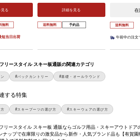
在
を見る
詳細を見る
料無料
送料無料
予約品
送料無料
最短当日出荷
午前中の注文
）フリースタイル スキー板通販の関連カテゴリ
テン
バックカントリー
基礎・オールラウンド
連する特集
び方
スキーブーツの選び方
スキーウェアの選び方
）フリースタイル スキー板 通販ならゴルフ用品・スキーアウトドア
ンナップで在庫限りの激安品から新作・人気ブランド品も【有賀園