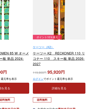
ポイント10％還元
ケーツー（K2）
MEN 85 W オーメ
ケーツー K2 RECKONER 110 リ
ー板 単品 2024-
コナー 110 スキー板 単品 2026-
2027
00
95,920
119,900
ト還元率を表示
ログイン
でポイント還元率を表示
細を見る
詳細を見る
送料無料
送料無料
で
午前中の注文で