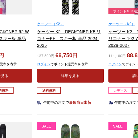
ポイント10％還
ケーツー（K2）
ケーツー（K2）
KONER 92 W
ケーツー K2 RECKONER KF リ
ケーツー K2 R
 スキー板 単品
コナーKF スキー板 単品 2024-
リコナー 102
2025
2026-2027
68,750
88,
137,500
111,100
元率を表示
ログイン
でポイント還元率を表示
ログイン
でポイン
を見る
詳細を見る
詳
料無料
送料無料
レディス
午前中の注文で
最短当日出荷
午前中の注文
SALE
SALE