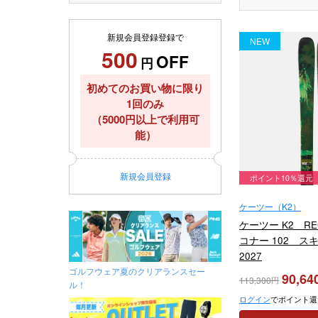
新規会員登録登録で
NEW
500
OFF
円
初めてのお買い物に限り
1回のみ
（5000円以上で利用可
能）
新規
会員登録
ポイント10％還元
ケーツー（K2）
ケーツー K2 REC
コナー 102 スキ
2027
ゴルフウェア夏のクリアランスセー
90,64
113,300
ル！
ログイン
でポイント還