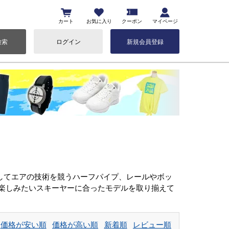
カート
お気に入り
クーポン
マイページ
検索
ログイン
新規会員登録
用してエアの技術を競うハーフパイプ、レールやボッ
楽しみたいスキーヤーに合ったモデルを取り揃えて
価格が安い順
価格が高い順
新着順
レビュー順