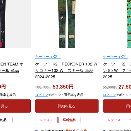
ケーツー（K2）
ケーツー（K2）
EN TEAM オー
ケーツー K2 RECKONER 102 W
ケーツー K2 O
キー板 単品
リコナー102 W スキー板 単品
ン 85 W スキ
2024-2025
2025
0
53,350
27,5
106,700
55,000
元率を表示
ログイン
でポイント還元率を表示
ログイン
でポイン
を見る
詳細を見る
詳
予約品
レディス
送料無料
レディス
午前中の注文で
午前中の注文