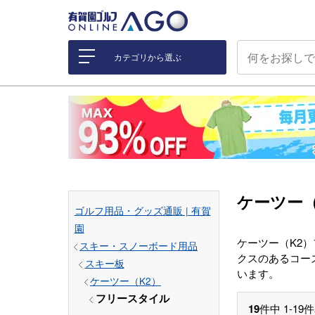
カテゴリから選ぶ
ケーツー（
ゴルフ用品・グッズ通販 | 有賀
園
ケーツー（K2
スキー・スノーボード用品
クスのあるコー
スキー板
います。
ケーツー（K2）
フリースタイル
19
件中
1
-
19
件