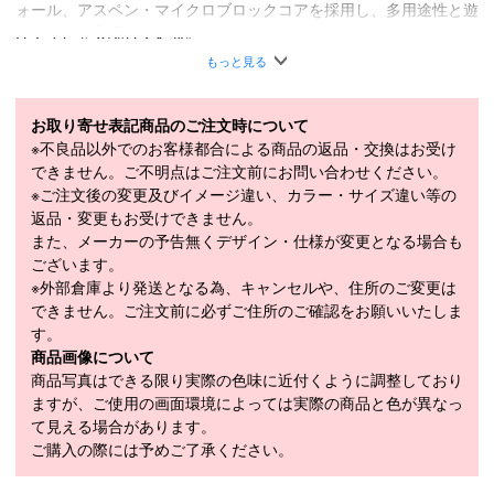
ォール、アスペン・マイクロブロックコアを採用し、多用途性と遊
びやすさを実現している。
・スペクトラルブレイド・カーボンブースト・3軸ブレイドコア・
もっと見る
ツインテックサイドウォール・バイオ樹脂・CORE：Aspen Micro
Block
お取り寄せ表記商品のご注文時について
■
SPECIFICATION
※不良品以外でのお客様都合による商品の返品・交換はお受け
モデル
KS24012300
できません。ご不明点はご注文前にお問い合わせください。
※ご注文後の変更及びイメージ違い、カラー・サイズ違い等の
LENGTH（cm）
170cm / 177cm / 184cm / 191cm
返品・変更もお受けできません。
また、メーカーの予告無くデザイン・仕様が変更となる場合も
170cm（134-102-127mm）、177cm（134-
ございます。
SIDECUT（mm）
102-127mm）、184cm（134-102-
※外部倉庫より発送となる為、キャンセルや、住所のご変更は
127mm）、191cm（134-102-127mm）
できません。ご注文前に必ずご住所のご確認をお願いいたしま
RADIUS（m）
、184cm（19.4m）
す。
商品画像について
モデル年
2024-2025
商品写真はできる限り実際の色味に近付くように調整しており
ますが、ご使用の画面環境によっては実際の商品と色が異なっ
て見える場合があります。
スキー 注意事項
ご購入の際には予めご了承ください。
＊取扱商品は、日本正規品です。