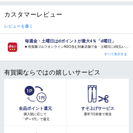
＊商品情報はディーラーカタログを基に表記しております。
＊製造の時期により、デザインが商品画像と異なる場合がご
カスタマーレビュー
ざいます。
＊製造上におきる細かい傷・汚れは、不良品に該当はしませ
レビューを書く
ん。
＊店頭在庫と共有をしております。タイミングにより完売す
る場合がございます。
毎週金・土曜日はdポイントが最大4％「d曜日」
＊当WEBサイトにてビンディングを同時購入及びお持込みの
■ 有賀園ゴルフオンラインAGO含む対象店舗で金・土曜日にd支払いをすると
さらに！AGOに会員登録（ログイン）すると決済方法に関わらず、会員ランクに応じて有賀園ポイントも還元
場合、取付工賃は無料です。
すべて表示する
＊商品に質問などある場合は、ご購入前にショップまでお問
■ キャンペーン期間：毎週 金・土曜日 AM 0:00 - PM 23:59
い合わせください。
有賀園ならではの嬉しいサービス
注意事項：
・有賀園ゴルフ実店舗での開催はございません。
・有賀園ポイントの獲得には別途ログイン/新規登録が必要です。
・本特典は予告なく変更・中止させて頂く場合があります。
・本キャンペーンの特典を受ける場合、ドコモ専用ページでエントリーが必要です。
詳しくはこちらをご確認ください。
キャンペーンページ
全品ポイント還元
すそ上げサービス
購入額に応じて
通常7日前後で発送
「1P＝1円」で還元