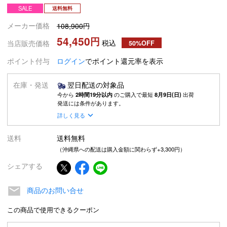
SALE
送料無料
メーカー価格
108,900
54,450
税込
当店販売価格
50%OFF
ポイント付与
ログイン
でポイント還元率を表示
在庫・発送
翌日配送の対象品
今から
2時間19分以内
のご購入で最短
8月9日(日)
出荷
発送には条件があります。
詳しく見る
送料
送料無料
（沖縄県への配送は購入金額に関わらず+3,300円）
シェアする
商品のお問い合せ
この商品で使用できるクーポン