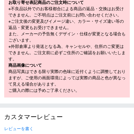
お取り寄せ表記商品のご注文時について
・陸上競技場
※不良品以外でのお客様都合による商品の返品・交換はお受け
・ロングランとショートラン
できません。ご不明点はご注文前にお問い合わせください。
・筋力トレーニング
※ご注文後の変更及びイメージ違い、カラー・サイズ違い等の
・ジム など
返品・変更もお受けできません。
また、メーカーの予告無くデザイン・仕様が変更となる場合も
原産国：マダガスカル
ございます。
■
SPECIFICATION
※外部倉庫より発送となる為、キャンセルや、住所のご変更は
モデル
18121310-098
できません。ご注文前に必ずご住所のご確認をお願いいたしま
す。
素材
ナイロン76％・ポリウレタン24％
商品画像について
商品写真はできる限り実際の色味に近付くように調整しており
カラー
ネイビー(098)
ますが、ご使用の画面環境によっては実際の商品と色が異なっ
メーカー公表サ
て見える場合があります。
イズまたは実寸
ご購入の際には予めご了承ください。
44S、46M、48L、50XL、52XXL
サイズ（cm）
サイズガイド
モデル年
2023年モデル
カスタマーレビュー
・「サイズ目安」は実寸サイズとは異なり、衣類未着用時の身体サ
イズ（ヌードサイズ）です。ご自身の身長、ウエストなどにあわせ
レビューを書く
てサイズ選びの目安としてください。