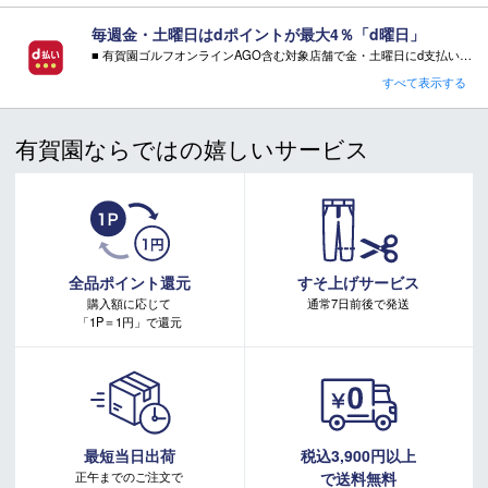
・「実寸サイズ」は仕上がりサイズです。サイズ目安とは異なりま
毎週金・土曜日はdポイントが最大4％「d曜日」
す。また、個体差による若干の誤差があります。
■ 有賀園ゴルフオンラインAGO含む対象店舗で金・土曜日にd支払いをすると
さらに！AGOに会員登録（ログイン）すると決済方法に関わらず、会員ランクに応じて有賀園ポイントも還元
すべて表示する
■ キャンペーン期間：毎週 金・土曜日 AM 0:00 - PM 23:59
■ご注文の際の注意点
有賀園ならではの嬉しいサービス
※不良品以外でのお客様都合による商品の返品・交換はお受け
注意事項：
できません。ご不明点はご注文前にお問い合わせください。
・有賀園ゴルフ実店舗での開催はございません。
※ご注文後の変更及びイメージ違い、カラー・サイズ違い等の
・有賀園ポイントの獲得には別途ログイン/新規登録が必要です。
・本特典は予告なく変更・中止させて頂く場合があります。
返品・変更もお受けできません。
・本キャンペーンの特典を受ける場合、ドコモ専用ページでエントリーが必要です。
また、メーカーの予告無くデザイン・仕様が変更となる場
詳しくはこちらをご確認ください。
合もございます。
キャンペーンページ
全品ポイント還元
すそ上げサービス
※外部倉庫より発送となる為、キャンセルや、住所のご変更は
購入額に応じて
通常7日前後で発送
できません。ご注文前に必ずご住所のご確認をお願いいたし
「1P＝1円」で還元
ます
最短当日出荷
税込3,900円以上
正午までのご注文で
で送料無料