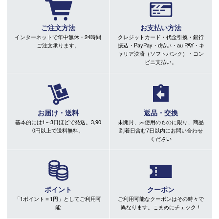
グによりましては、設定に誤差が生じる場合があります。
その際にはご案内をさせて頂きますので予めご了承願いま
ご注文方法
お支払い方法
す。
インターネットで年中無休・24時間
クレジットカード・代金引換・銀行
ご注文承ります。
振込・PayPay・d払い・au PAY・キ
ャリア決済（ソフトバンク）・コン
ビニ支払い。
お届け・送料
返品・交換
基本的には1～3日ほどで発送。3,90
未開封、未使用のものに限り、商品
0円以上で送料無料。
到着日含む7日以内にお問い合わせ
ください
ポイント
クーポン
「1ポイント＝1円」としてご利用可
ご利用可能なクーポンはその時々で
能
異なります。こまめにチェック！