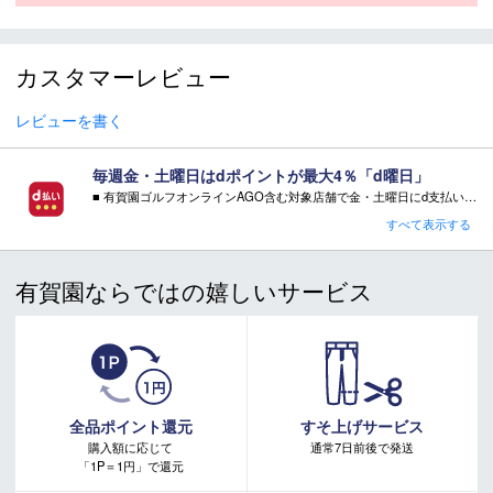
・世界のトッププロ達が戦うための新溝を搭載
長年のテストと研究開発を経て、最も打感と転がりが良いデザイン
カスタマーレビュー
を採用した、ツアーで実証済みの新ディープAMP（アンプ）溝を
初搭載。
レビューを書く
・ヘッドとシャフトのカラーを統一したシャープなデザイン
ヘッドとシャフトのカラーを連動させ、統一感を持たせたこだわり
毎週金・土曜日はdポイントが最大4％「d曜日」
のデザイン。
■ 有賀園ゴルフオンラインAGO含む対象店舗で金・土曜日にd支払いをすると
さらに！AGOに会員登録（ログイン）すると決済方法に関わらず、会員ランクに応じて有賀園ポイントも還元
ヘッドの仕上げに合わせたシャフトカラーの採用により、シャープ
すべて表示する
で洗練されたクラブイメージに。
■ キャンペーン期間：毎週 金・土曜日 AM 0:00 - PM 23:59
精密な完全削り出しヘッド
有賀園ならではの嬉しいサービス
1.ヘッド ～ ネックまで一体成型の精密鍛造
注意事項：
2.ホーゼル ～ フェースまでトリミング
・有賀園ゴルフ実店舗での開催はございません。
・有賀園ポイントの獲得には別途ログイン/新規登録が必要です。
3.バックフェース刻印 ～ フェースの削り出し
・本特典は予告なく変更・中止させて頂く場合があります。
4.最終加工 ～ 仕上げ
・本キャンペーンの特典を受ける場合、ドコモ専用ページでエントリーが必要です。
詳しくはこちらをご確認ください。
標準グリップ
キャンペーンページ
・PP58 TOUR M
全品ポイント還元
すそ上げサービス
購入額に応じて
通常7日前後で発送
■
SPECIFICATION
「1P＝1円」で還元
ヘッド素材：303ステンレススチール