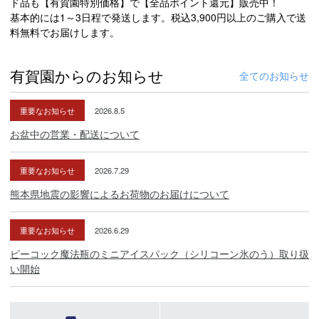
ド品も【有賀園特別価格】で【全品ポイント還元】販売中！
トゥ・バランス
基本的には1～3日程で発送します。税込3,900円以上のご購入で送
PRIME TYNE 4
360g
アーク
料無料でお届けします。
有賀園からのお知らせ
全てのお知らせ
標準グリップ
PP58 TOUR M
グリップ重量
約77g
重要なお知らせ
2026.8.5
PING COMPOSITE-BLK 233 カーボンシャフ
お盆中の営業・配送について
シャフト
ト
発売
2024年3月
重要なお知らせ
2026.7.29
熊本県地震の影響によるお荷物のお届けについて
※クラブスペック・仕様は設計値になります。実測値と若干異なる
場合がありますのでご了承ください。
重要なお知らせ
2026.6.29
ピーコック魔法瓶のミニアイスパック（シリコーン氷のう）取り扱
商品在庫につきまして
い開始
在庫管理システム連動により、当店が運営する複数ショッピ
ングサイトと共有の設定になっております。
数分間隔での在庫情報更新になりますのでご注文のタイミン