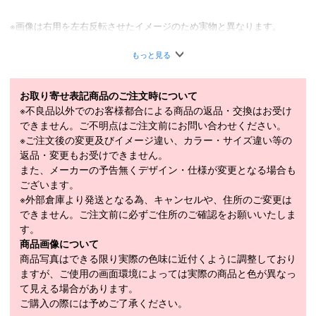
※画像は右用を左右反転させたイメージのため実物と異なります。
世界中のツアープロ達が認めた究極の打感と転がりにこだわった完
もっと見る
全削り出しヘッド。
【パター研究開発室 PING PUTTING LAB（ピンパッティングラ
お取り寄せ表記商品のご注文時について
ボ）とは？】
※不良品以外でのお客様都合による商品の返品・交換はお受け
アメリカ・アリゾナ州のPING本社に所在するパター専門の研究開
できません。ご不明点はご注文前にお問い合わせください。
発室。
※ご注文後の変更及びイメージ違い、カラー・サイズ違い等の
ここでは世界中のツアープロ達を勝利に導くため、最先端のツール
返品・変更もお受けできません。
を駆使した研究が行われている。
また、メーカーの予告無くデザイン・仕様が変更となる場合も
1ミリの狂いも無い完全フラットな状態を保ったパターレーンで
ございます。
は、トッププロ達のストロークや転がりを分析。
※外部倉庫より発送となる為、キャンセルや、住所のご変更は
プロが求める繊細なタッチやフィーリングとは何か？ベストな転が
できません。ご注文前に必ずご住所のご確認をお願いいたしま
りとは何か？を日々追求している。
す。
この開発室の名を冠した特別なパターが「PLD」だ。
商品画像について
テクノロジー
商品写真はできる限り実際の色味に近付くように調整しており
・パター研究開発室で生まれた最高品質削り出しヘッド
ますが、ご使用の画面環境によっては実際の商品と色が異なっ
最高品質の303ステンレススチールを精密な鍛造製法で細部までこ
て見える場合があります。
だわり削り出した、プロが求める形状、打感、打球音を実現するヘ
ご購入の際には予めご了承ください。
ッド。