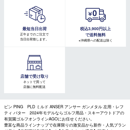
標準ライ角：70度（カラーコード：ブラック）
標準ロフト角：3度
バランス
ヘッド
ヘッド重量
最短当日出荷
税込3,900円以上
ストロークタイプ
正午までのご注文で
で送料無料
当日出荷致します。
※沖縄県への配送は除く
ヒール・トゥ・バランス
ANSER / ANSER
350g
2
セミアーク
ヒール・トゥ・バランス
ANSER 2D /
365g
ANSER D
セミアーク
フェース・バランス
DS 72
365g
店舗で受け取り
ストレート
ネットで買って
店舗に無料配送
ヒール・トゥ・バランス
OSLO 3
375g
セミアーク
トゥ・バランス
ピン PING PLD ミルド ANSER アンサー ガンメタル 左用・レフ
OSLO 4
375g
アーク
ティ パター 2024年モデルならゴルフ用品・スキーアウトドアの
有賀園ゴルフオンラインAGOにお任せください。
トゥ・バランス
ALLY BLUE 4
370g
豊富な商品ラインナップで在庫限りの激安品から新作・人気ブラン
アーク