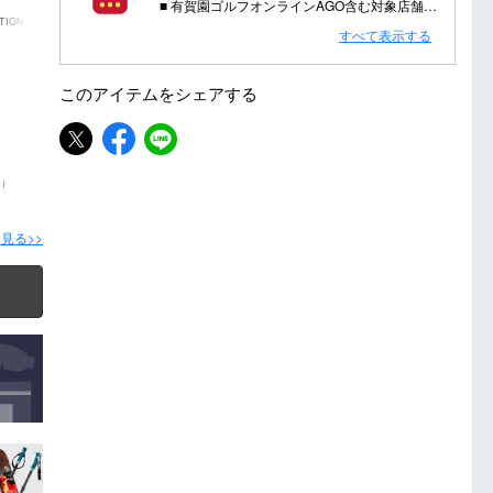
■ 有賀園ゴルフオンラインAGO含む対象店舗で金・土曜日にd支払いをすると
TION）
さらに！AGOに会員登録（ログイン）すると決済方法に関わらず、会員ランクに応じて有賀園ポイントも還元
すべて表示する
■ キャンペーン期間：毎週 金・土曜日 AM 0:00 - PM 23:59
このアイテムを
シェアする
注意事項：
・有賀園ゴルフ実店舗での開催はございません。
・有賀園ポイントの獲得には別途ログイン/新規登録が必要です。
・本特典は予告なく変更・中止させて頂く場合があります。
N）
・本キャンペーンの特典を受ける場合、ドコモ専用ページでエントリーが必要です。
詳しくはこちらをご確認ください。
見る>>
キャンペーンページ