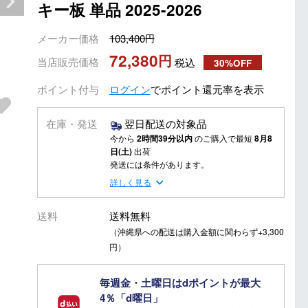
キー板 単品 2025-2026
メーカー価格
103,400
72,380
当店販売価格
税込
30%OFF
ポイント付与
ログイン
でポイント還元率を表示
在庫・発送
翌日配送の対象品
今から
2時間39分以内
のご購入で最短
8月8
日(土)
出荷
発送には条件があります。
詳しく見る
送料
送料無料
（沖縄県への配送は購入金額に関わらず+3,300
円）
毎週金・土曜日はdポイントが最大
4％「d曜日」