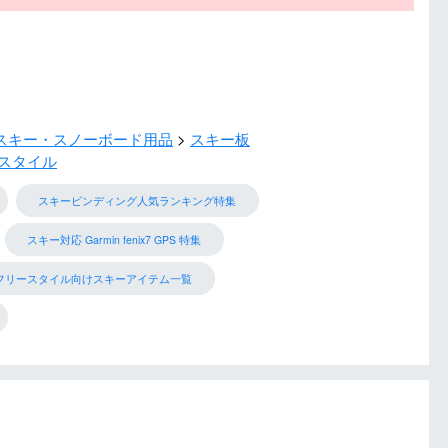
スキー・スノーボード用品
スキー板
スタイル
スキービンディング人気ランキング特集
スキー対応 Garmin fenix7 GPS 特集
フリースタイル向けスキーアイテム一覧