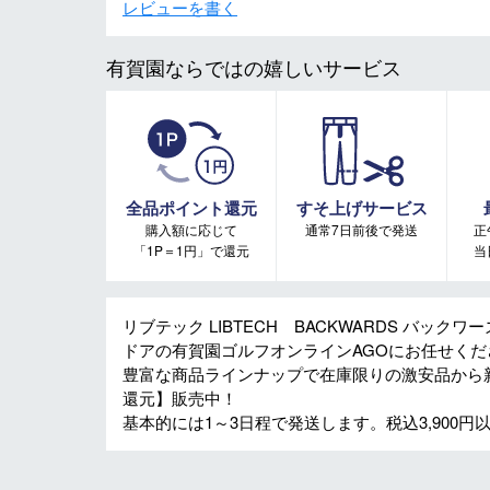
レビューを書く
有賀園ならではの嬉しいサービス
全品ポイント還元
すそ上げサービス
購入額に応じて
通常7日前後で発送
正
「1P＝1円」で還元
当
リブテック LIBTECH BACKWARDS バックワ
ドアの有賀園ゴルフオンラインAGOにお任せくだ
豊富な商品ラインナップで在庫限りの激安品から
還元】販売中！
基本的には1～3日程で発送します。税込3,900