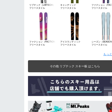
リブテック（LIBTECH）
キャンディッド
ファクション（FAC
フリースタイル
フリースタイル
フリースタイル
（CANDIDE）
ファクション（FACTION）
アイスランティック
シーズン（SEASO
フリースタイル
フリースタイル
フリースタイル
（ICELANTIC）
もっと
その他 リブテック スキー板 はこちら