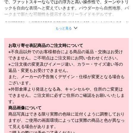
で、ファットスキーならではの浮力と高い操作性で、ターンやトリ
ックを自由な表現へと変えていきます。パウダーから自然地形、パ
ークまで新たな可能性を提示するフリーライドモデルです。
＊Material:：Composition Natural Wood Core ＆ G-FRP＊Sole：V
G-Natural Sintered
もっと見る
■
SPECIFICATION
モデル
001INT010-PIKK
お取り寄せ表記商品のご注文時について
※不良品以外でのお客様都合による商品の返品・交換はお受け
LENGTH（cm）
180cm / 188cm
できません。ご不明点はご注文前にお問い合わせください。
※ご注文後の変更及びイメージ違い、カラー・サイズ違い等の
180cm（137-106-120mm）、188cm（140-
SIDECUT（mm）
返品・変更もお受けできません。
110-130mm）
また、メーカーの予告無くデザイン・仕様が変更となる場合も
RADIUS（m）
180cm（22.7m）、188cm（26.3m）
ございます。
※外部倉庫より発送となる為、キャンセルや、住所のご変更は
原産国
JAPAN
できません。ご注文前に必ずご住所のご確認をお願いいたしま
モデル年
2025-2026
す。
商品画像について
商品写真はできる限り実際の色味に近付くように調整しており
ますが、ご使用の画面環境によっては実際の商品と色が異なっ
スキー 注意事項
て見える場合があります。
＊取扱商品は、日本正規品です。
ご購入の際には予めご了承ください。