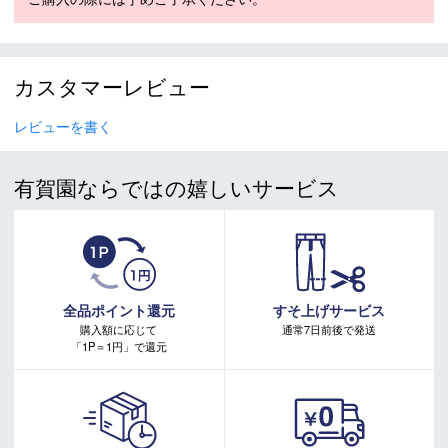
＊商品情報はディーラーカタログを基に表記しております。
＊製造の時期により、デザインが商品画像と異なる場合がご
ざいます。
カスタマーレビュー
＊製造上におきる細かい傷・汚れは、不良品に該当はしませ
ん。
＊店頭在庫と共有をしております。タイミングにより完売す
レビューを書く
る場合がございます。
＊当WEBサイトにてビンディングを同時購入及びお持込みの
有賀園ならではの嬉しいサービス
場合、取付工賃は無料です。
＊商品に質問などある場合は、ご購入前にショップまでお問
い合わせください。
全品ポイント還元
すそ上げサービス
購入額に応じて
通常7日前後で発送
「1P＝1円」で還元