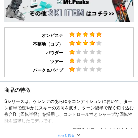
オンピステ
不整地（コブ）
パウダー
ツアー
パーク＆パイプ
商品の特徴
Sシリーズは、ゲレンデのあらゆるコンディションにおいて、ター
ン前半で緩やかにスキーの方向を変え、ターン後半で深く切り込む
複合R（回転半径）を採用し、コントロール性とシャープな回転性
能を追求したモデルです。
試乗レビュー：トップのフレッ
クスがしなやかでターン始動が心地よく、テールはトップに比べハ
もっと見る