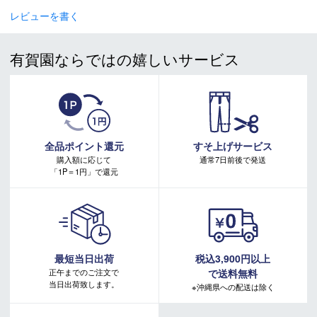
ざいます。
レビューを書く
＊製造上におきる細かい傷・汚れは、不良品に該当はしませ
ん。
有賀園ならではの嬉しいサービス
＊店頭在庫と共有をしております。タイミングにより完売す
る場合がございます。
＊当WEBサイトにてビンディングを同時購入及びお持込みの
場合、取付工賃は無料です。
＊商品に質問などある場合は、ご購入前にショップまでお問
い合わせください。
全品ポイント還元
すそ上げサービス
購入額に応じて
通常7日前後で発送
「1P＝1円」で還元
最短当日出荷
税込3,900円以上
正午までのご注文で
で送料無料
当日出荷致します。
※沖縄県への配送は除く