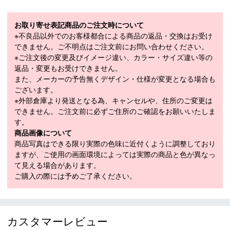
ードな為、ターン後半の推進力を生み、次のターンへ入るためのリ
バウンドをオートマチックに生み出す食いつき感が特徴です。
お取り寄せ表記商品のご注文時について
＊Material：Composition Natural Wood Core ＆ V-Metal＊Sole:：
※不良品以外でのお客様都合による商品の返品・交換はお受け
VG-Graphitized Sintered
できません。ご不明点はご注文前にお問い合わせください。
■
SPECIFICATION
※ご注文後の変更及びイメージ違い、カラー・サイズ違い等の
モデル
001MAX010-S13
返品・変更もお受けできません。
また、メーカーの予告無くデザイン・仕様が変更となる場合も
LENGTH（cm）
165cm
ございます。
※外部倉庫より発送となる為、キャンセルや、住所のご変更は
SIDECUT（mm）
121-67-105mm
できません。ご注文前に必ずご住所のご確認をお願いいたしま
RADIUS（m）
13m
す。
商品画像について
原産国
JAPAN
商品写真はできる限り実際の色味に近付くように調整しており
モデル年
2026-2027
ますが、ご使用の画面環境によっては実際の商品と色が異なっ
て見える場合があります。
ご購入の際には予めご了承ください。
スキー 注意事項
＊取扱商品は、日本正規品です。
カスタマーレビュー
＊商品情報はディーラーカタログを基に表記しております。
＊製造の時期により、デザインが商品画像と異なる場合がご