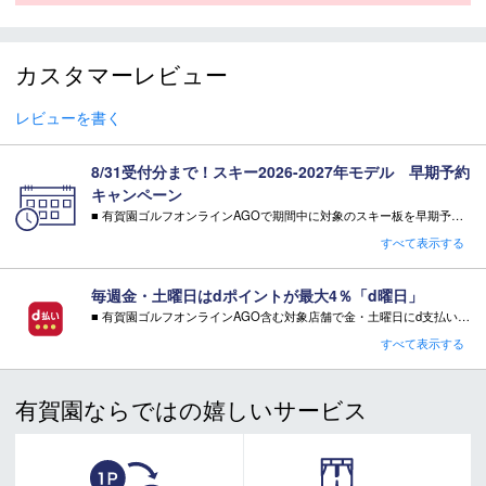
セットビンディン
グ・解放値
I12 GW RACE (DIN : 4-12)
カスタマーレビュー
（DIN）
原産国
AUSTRIA
レビューを書く
モデル年
2026-2027
8/31受付分まで！スキー2026-2027年モデル 早期予約
キャンペーン
■ 有賀園ゴルフオンラインAGOで期間中に対象のスキー板を早期予約頂いた方に有償オプションを無料サービス！
スキー 注意事項
・特典 WAX FUTURE（ワックス・フューチャー）通常5往復×2SET【3,300円相当】
すべて表示する
※相当額として記載している有償オプション金額は当店の通常金額となります。
＊取扱商品は、日本正規品です。
＊商品情報はディーラーカタログを基に表記しております。
注意事項：
毎週金・土曜日はdポイントが最大4％「d曜日」
・特典をご希望の場合は、必ずページ内でご選択ください。
＊製造の時期により、デザインが商品画像と異なる場合がご
■ 有賀園ゴルフオンラインAGO含む対象店舗で金・土曜日にd支払いをすると
・特典をご希望されない場合、その相当額の値引き・ご返金はございません。
ざいます。
さらに！AGOに会員登録（ログイン）すると決済方法に関わらず、会員ランクに応じて有賀園ポイントも還元
すべて表示する
＊製造上におきる細かい傷・汚れは、不良品に該当はしませ
キャンペーン対象品はコチラ
■ キャンペーン期間：毎週 金・土曜日 AM 0:00 - PM 23:59
ん。
＊店頭在庫と共有をしております。タイミングにより完売す
有賀園ならではの嬉しいサービス
注意事項：
る場合がございます。
・有賀園ゴルフ実店舗での開催はございません。
＊当WEBサイトにてビンディングを同時購入及びお持込みの
・有賀園ポイントの獲得には別途ログイン/新規登録が必要です。
場合、取付工賃は無料です。
・本特典は予告なく変更・中止させて頂く場合があります。