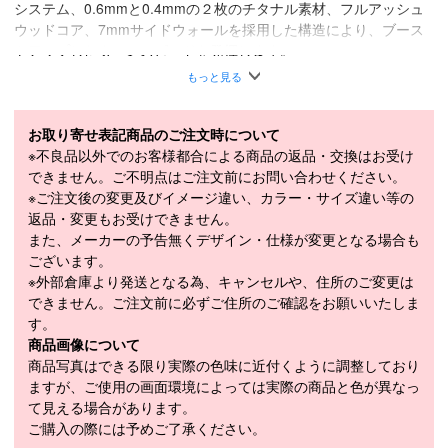
システム、0.6mmと0.4mmの２枚のチタナル素材、フルアッシュ
ウッドコア、7mmサイドウォールを採用した構造により、ブース
トアップしたターンスピードを発揮します。
＊CONSTRUCTION：Full Sandwich Sidewalls / Double TI : TI 0.6
もっと見る
+ TI 0.4 / Ash Woodcore / Power Control System (PCS) / Side Edg
e Angle 7°/ 7mm Sidewalls / Wide Steel Edge (1.8) / Alu Tail / Rec
お取り寄せ表記商品のご注文時について
essed Tip / Top Sheet: Glossy / Plate: Race Plate 749
※不良品以外でのお客様都合による商品の返品・交換はお受け
■
SPECIFICATION
できません。ご不明点はご注文前にお問い合わせください。
モデル
L45412300
※ご注文後の変更及びイメージ違い、カラー・サイズ違い等の
返品・変更もお受けできません。
LENGTH（cm）
155cm / 160cm / 165cm / 170cm
また、メーカーの予告無くデザイン・仕様が変更となる場合も
155cm（121-68-105mm）、160cm（121-
ございます。
SIDECUT（mm）
68-105mm）、165cm（121-68-104mm）、
※外部倉庫より発送となる為、キャンセルや、住所のご変更は
170cm（121-68-104mm）
できません。ご注文前に必ずご住所のご確認をお願いいたしま
す。
155cm（11m）、160cm（12m）、
商品画像について
RADIUS（m）
165cm（13m）、170cm（14m）
商品写真はできる限り実際の色味に近付くように調整しており
ますが、ご使用の画面環境によっては実際の商品と色が異なっ
WEIGHT（1/2g）
2,430g
て見える場合があります。
アルペン規格 (ISO5355) GRIP WALK
ご購入の際には予めご了承ください。
ブーツソール規格
(ISO23223)