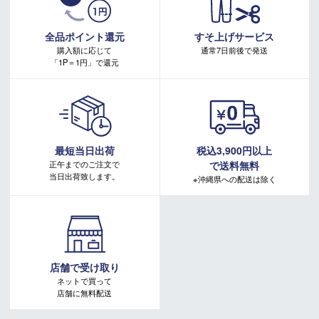
・本キャンペーンの特典を受ける場合、ドコモ専用ページでエントリーが必要です。
＊商品に質問などある場合は、ご購入前にショップまでお問
詳しくはこちらをご確認ください。
い合わせください。
キャンペーンページ
全品ポイント還元
すそ上げサービス
購入額に応じて
通常7日前後で発送
「1P＝1円」で還元
最短当日出荷
税込3,900円以上
正午までのご注文で
で送料無料
当日出荷致します。
※沖縄県への配送は除く
店舗で受け取り
ネットで買って
店舗に無料配送