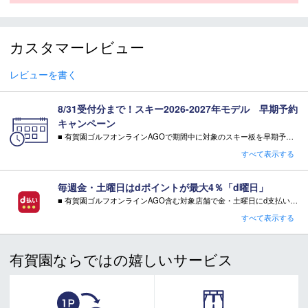
（DIN）
原産国
AUSTRIA
カスタマーレビュー
モデル年
2026-2027
レビューを書く
スキー 注意事項
8/31受付分まで！スキー2026-2027年モデル 早期予約
キャンペーン
＊取扱商品は、日本正規品です。
■ 有賀園ゴルフオンラインAGOで期間中に対象のスキー板を早期予約頂いた方に有償オプションを無料サービス！
＊商品情報はディーラーカタログを基に表記しております。
・特典 WAX FUTURE（ワックス・フューチャー）通常5往復×2SET【3,300円相当】
＊製造の時期により、デザインが商品画像と異なる場合がご
すべて表示する
※相当額として記載している有償オプション金額は当店の通常金額となります。
ざいます。
注意事項：
＊製造上におきる細かい傷・汚れは、不良品に該当はしませ
毎週金・土曜日はdポイントが最大4％「d曜日」
・特典をご希望の場合は、必ずページ内でご選択ください。
ん。
■ 有賀園ゴルフオンラインAGO含む対象店舗で金・土曜日にd支払いをすると
・特典をご希望されない場合、その相当額の値引き・ご返金はございません。
＊店頭在庫と共有をしております。タイミングにより完売す
さらに！AGOに会員登録（ログイン）すると決済方法に関わらず、会員ランクに応じて有賀園ポイントも還元
すべて表示する
る場合がございます。
キャンペーン対象品はコチラ
■ キャンペーン期間：毎週 金・土曜日 AM 0:00 - PM 23:59
＊当WEBサイトにてビンディングを同時購入及びお持込みの
場合、取付工賃は無料です。
有賀園ならではの嬉しいサービス
注意事項：
＊商品に質問などある場合は、ご購入前にショップまでお問
・有賀園ゴルフ実店舗での開催はございません。
い合わせください。
・有賀園ポイントの獲得には別途ログイン/新規登録が必要です。
・本特典は予告なく変更・中止させて頂く場合があります。