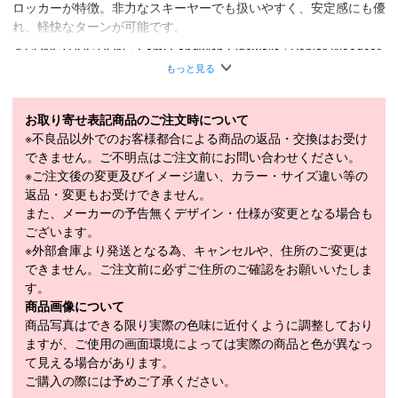
ロッカーが特徴。非力なスキーヤーでも扱いやすく、安定感にも優
れ、軽快なターンが可能です。
＊CONSTRUCTION：Semi Sandwich Sidewalls / Poplar Woodcor
e / Single Tiaminated Ti Compound / Top Sheet: Noppe / Plate: Ea
もっと見る
sytrak
■
SPECIFICATION
お取り寄せ表記商品のご注文時について
モデル
L45413600
※不良品以外でのお客様都合による商品の返品・交換はお受け
できません。ご不明点はご注文前にお問い合わせください。
LENGTH（cm）
156cm / 163cm / 170cm
※ご注文後の変更及びイメージ違い、カラー・サイズ違い等の
返品・変更もお受けできません。
156cm（122-70-102mm）、163cm（123-
SIDECUT（mm）
また、メーカーの予告無くデザイン・仕様が変更となる場合も
70-103mm）、170cm（123-70-103mm）
ございます。
156cm（12m）、163cm（13m）、
※外部倉庫より発送となる為、キャンセルや、住所のご変更は
RADIUS（m）
170cm（14m）
できません。ご注文前に必ずご住所のご確認をお願いいたしま
す。
WEIGHT（1/2g）
1,765g
商品画像について
アルペン規格 (ISO5355) GRIP WALK
商品写真はできる限り実際の色味に近付くように調整しており
ブーツソール規格
(ISO23223)
ますが、ご使用の画面環境によっては実際の商品と色が異なっ
て見える場合があります。
セットビンディン
ご購入の際には予めご了承ください。
グ・解放値
M11 GW RACE (DIN : 3.5-11)