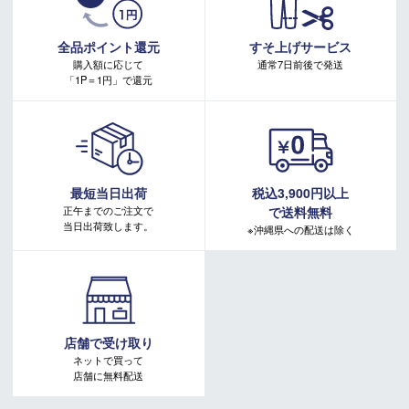
・本キャンペーンの特典を受ける場合、ドコモ専用ページでエントリーが必要です。
詳しくはこちらをご確認ください。
キャンペーンページ
全品ポイント還元
すそ上げサービス
購入額に応じて
通常7日前後で発送
「1P＝1円」で還元
最短当日出荷
税込3,900円以上
正午までのご注文で
で送料無料
当日出荷致します。
※沖縄県への配送は除く
店舗で受け取り
ネットで買って
店舗に無料配送