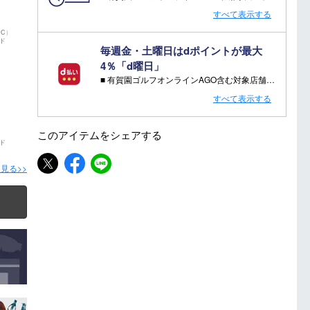
・特典 WAX FUTURE（ワックス・フューチャー）通常5往復×2SET【3,300円相当】
すべて表示する
※相当額として記載している有償オプション金額は当店の通常金額となります。
IC）
ド
注意事項：
毎週金・土曜日はdポイントが最大
・特典をご希望の場合は、必ずページ内でご選択ください。
4％「d曜日」
・特典をご希望されない場合、その相当額の値引き・ご返金はございません。
■ 有賀園ゴルフオンラインAGO含む対象店舗で金・土曜日にd支払いをすると
さらに！AGOに会員登録（ログイン）すると決済方法に関わらず、会員ランクに応じて有賀園ポイントも還元
キャンペーン対象品はコチラ
すべて表示する
■ キャンペーン期間：毎週 金・土曜日 AM 0:00 - PM 23:59
このアイテムを
シェアする
ド
注意事項：
・有賀園ゴルフ実店舗での開催はございません。
見る>>
・有賀園ポイントの獲得には別途ログイン/新規登録が必要です。
・本特典は予告なく変更・中止させて頂く場合があります。
・本キャンペーンの特典を受ける場合、ドコモ専用ページでエントリーが必要です。
詳しくはこちらをご確認ください。
キャンペーンページ