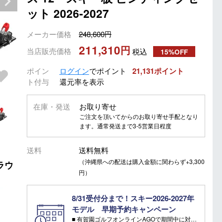
ット 2026-2027
メーカー価格
248,600
211,310
当店販売価格
税込
15%OFF
ポイン
ログイン
でポイント
21,131
ト付与
還元率を表示
在庫・発送
お取り寄せ
ご注文を頂いてからのお取り寄せ手配となり
ます。通常発送まで3-5営業日程度
送料
送料無料
（沖縄県への配送は購入金額に関わらず+3,300
ラウ
円）
8/31受付分まで！スキー2026-2027年
モデル 早期予約キャンペーン
■ 有賀園ゴルフオンラインAGOで期間中に対象のスキー板を早期予約頂いた方に有償オプションを無料サービス！