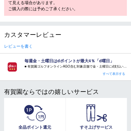
て見える場合があります。
ご購入の際には予めご了承ください。
スキー 注意事項
＊取扱商品は、日本正規品です。
＊商品情報はディーラーカタログを基に表記しております。
カスタマーレビュー
＊製造の時期により、デザインが商品画像と異なる場合がご
ざいます。
レビューを書く
＊製造上におきる細かい傷・汚れは、不良品に該当はしませ
ん。
毎週金・土曜日はdポイントが最大4％「d曜日」
＊店頭在庫と共有をしております。タイミングにより完売す
■ 有賀園ゴルフオンラインAGO含む対象店舗で金・土曜日にd支払いをすると
る場合がございます。
さらに！AGOに会員登録（ログイン）すると決済方法に関わらず、会員ランクに応じて有賀園ポイントも還元
すべて表示する
＊当WEBサイトにてビンディングを同時購入及びお持込みの
■ キャンペーン期間：毎週 金・土曜日 AM 0:00 - PM 23:59
場合、取付工賃は無料です。
＊商品に質問などある場合は、ご購入前にショップまでお問
有賀園ならではの嬉しいサービス
い合わせください。
注意事項：
・有賀園ゴルフ実店舗での開催はございません。
・有賀園ポイントの獲得には別途ログイン/新規登録が必要です。
・本特典は予告なく変更・中止させて頂く場合があります。
・本キャンペーンの特典を受ける場合、ドコモ専用ページでエントリーが必要です。
詳しくはこちらをご確認ください。
キャンペーンページ
全品ポイント還元
すそ上げサービス