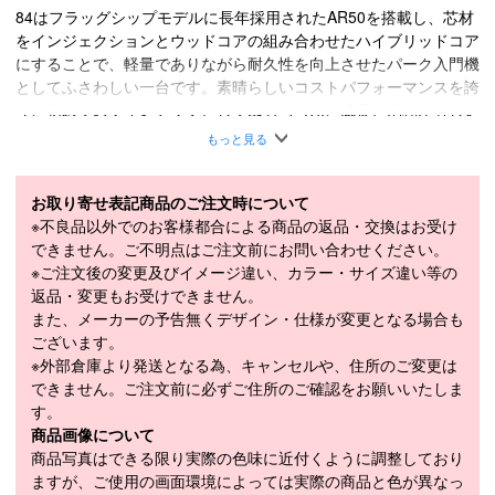
84はフラッグシップモデルに長年採用されたAR50を搭載し、芯材
をインジェクションとウッドコアの組み合わせたハイブリッドコア
にすることで、軽量でありながら耐久性を向上させたパーク入門機
としてふさわしい一台です。素晴らしいコストパフォーマンスを誇
り、初めてのツインチップとしてはもちろん、成長と消耗が著しい
ジュニアライダーにもおすすめです。
もっと見る
HYBRID POPLAR / COMPOSITE/2.5 IMPACT EDGE/S7 BASE/AR
50 SIDEWALL
お取り寄せ表記商品のご注文時について
■
SPECIFICATION
※不良品以外でのお客様都合による商品の返品・交換はお受け
モデル
RA0000622
できません。ご不明点はご注文前にお問い合わせください。
※ご注文後の変更及びイメージ違い、カラー・サイズ違い等の
LENGTH（cm）
133cm / 143cm / 150cm
返品・変更もお受けできません。
また、メーカーの予告無くデザイン・仕様が変更となる場合も
133cm（114-84-106mm）、143cm（117-
SIDECUT（mm）
ございます。
84-109mm）、150cm（117-84-109mm）
※外部倉庫より発送となる為、キャンセルや、住所のご変更は
133cm（13m）、143cm（14.5m）、
できません。ご注文前に必ずご住所のご確認をお願いいたしま
RADIUS（m）
150cm（16m）
す。
商品画像について
WEIGHT（1/2g）
133cm(1,150g)
商品写真はできる限り実際の色味に近付くように調整しており
モデル年
2024-2025
ますが、ご使用の画面環境によっては実際の商品と色が異なっ