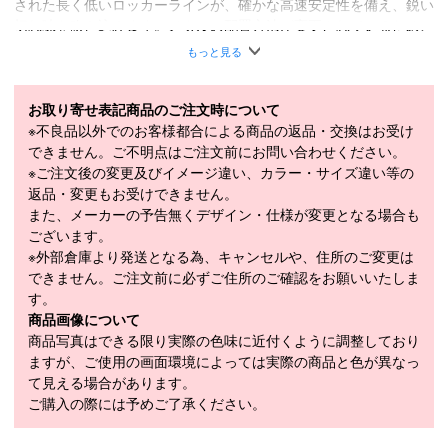
された長く低いロッカーラインが、確かな高速安定性を備え、鋭い
切れ味を吹き込みます。メタルの配置方法が変更されているため、
従来モデルよりもやや優しい味付けに変更されております。
もっと見る
フリースタイルロッカー / ポプラコア / 2.1オールマウンテンエッ
ジ / スピードメタル / S7ベース / AR100 サイドウォール
お取り寄せ表記商品のご注文時について
■
SPECIFICATION
※不良品以外でのお客様都合による商品の返品・交換はお受け
モデル
RA0000878
できません。ご不明点はご注文前にお問い合わせください。
※ご注文後の変更及びイメージ違い、カラー・サイズ違い等の
LENGTH（cm）
176cm / 184cm / 191cm
返品・変更もお受けできません。
また、メーカーの予告無くデザイン・仕様が変更となる場合も
SIDECUT（mm）
130-108-121mm
ございます。
176cm（22m）、184cm（24m）、
※外部倉庫より発送となる為、キャンセルや、住所のご変更は
RADIUS（m）
191cm（26m）
できません。ご注文前に必ずご住所のご確認をお願いいたしま
す。
WEIGHT（1/2g）
2,130g
商品画像について
モデル年
2026-2027
商品写真はできる限り実際の色味に近付くように調整しており
ますが、ご使用の画面環境によっては実際の商品と色が異なっ
て見える場合があります。
ご購入の際には予めご了承ください。
スキー 注意事項
＊取扱商品は、日本正規品です。