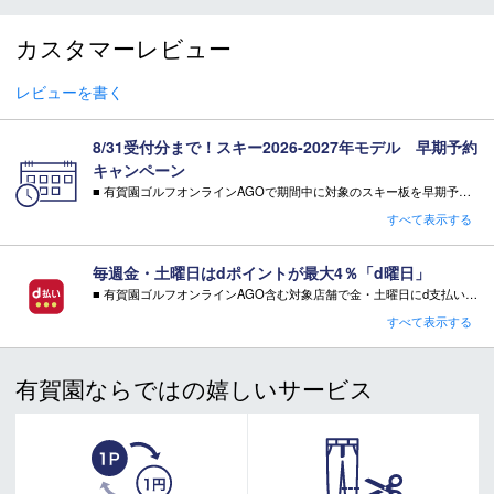
＊商品情報はディーラーカタログを基に表記しております。
カスタマーレビュー
＊製造の時期により、デザインが商品画像と異なる場合がご
ざいます。
＊製造上におきる細かい傷・汚れは、不良品に該当はしませ
レビューを書く
ん。
＊店頭在庫と共有をしております。タイミングにより完売す
8/31受付分まで！スキー2026-2027年モデル 早期予約
る場合がございます。
キャンペーン
＊当WEBサイトにてビンディングを同時購入及びお持込みの
■ 有賀園ゴルフオンラインAGOで期間中に対象のスキー板を早期予約頂いた方に有償オプションを無料サービス！
場合、取付工賃は無料です。
・特典 WAX FUTURE（ワックス・フューチャー）通常5往復×2SET【3,300円相当】
すべて表示する
＊商品に質問などある場合は、ご購入前にショップまでお問
※相当額として記載している有償オプション金額は当店の通常金額となります。
い合わせください。
注意事項：
毎週金・土曜日はdポイントが最大4％「d曜日」
・特典をご希望の場合は、必ずページ内でご選択ください。
■ 有賀園ゴルフオンラインAGO含む対象店舗で金・土曜日にd支払いをすると
・特典をご希望されない場合、その相当額の値引き・ご返金はございません。
さらに！AGOに会員登録（ログイン）すると決済方法に関わらず、会員ランクに応じて有賀園ポイントも還元
すべて表示する
キャンペーン対象品はコチラ
■ キャンペーン期間：毎週 金・土曜日 AM 0:00 - PM 23:59
有賀園ならではの嬉しいサービス
注意事項：
・有賀園ゴルフ実店舗での開催はございません。
・有賀園ポイントの獲得には別途ログイン/新規登録が必要です。
・本特典は予告なく変更・中止させて頂く場合があります。
・本キャンペーンの特典を受ける場合、ドコモ専用ページでエントリーが必要です。
詳しくはこちらをご確認ください。