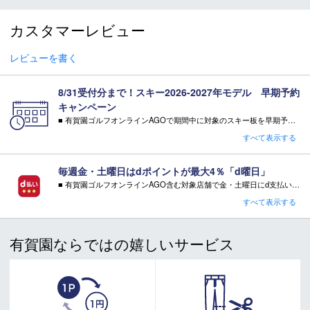
スキー 注意事項
カスタマーレビュー
＊取扱商品は、日本正規品です。
＊商品情報はディーラーカタログを基に表記しております。
レビューを書く
＊製造の時期により、デザインが商品画像と異なる場合がご
ざいます。
8/31受付分まで！スキー2026-2027年モデル 早期予約
＊製造上におきる細かい傷・汚れは、不良品に該当はしませ
キャンペーン
ん。
■ 有賀園ゴルフオンラインAGOで期間中に対象のスキー板を早期予約頂いた方に有償オプションを無料サービス！
＊店頭在庫と共有をしております。タイミングにより完売す
・特典 WAX FUTURE（ワックス・フューチャー）通常5往復×2SET【3,300円相当】
すべて表示する
る場合がございます。
※相当額として記載している有償オプション金額は当店の通常金額となります。
＊当WEBサイトにてビンディングを同時購入及びお持込みの
注意事項：
毎週金・土曜日はdポイントが最大4％「d曜日」
場合、取付工賃は無料です。
・特典をご希望の場合は、必ずページ内でご選択ください。
■ 有賀園ゴルフオンラインAGO含む対象店舗で金・土曜日にd支払いをすると
＊商品に質問などある場合は、ご購入前にショップまでお問
・特典をご希望されない場合、その相当額の値引き・ご返金はございません。
さらに！AGOに会員登録（ログイン）すると決済方法に関わらず、会員ランクに応じて有賀園ポイントも還元
い合わせください。
すべて表示する
キャンペーン対象品はコチラ
■ キャンペーン期間：毎週 金・土曜日 AM 0:00 - PM 23:59
有賀園ならではの嬉しいサービス
注意事項：
・有賀園ゴルフ実店舗での開催はございません。
・有賀園ポイントの獲得には別途ログイン/新規登録が必要です。
・本特典は予告なく変更・中止させて頂く場合があります。
・本キャンペーンの特典を受ける場合、ドコモ専用ページでエントリーが必要です。
詳しくはこちらをご確認ください。