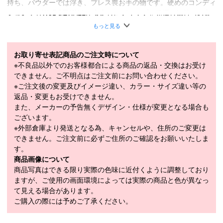
持ち、パウダーでは浮き、プレス喪お手の物です。硬めのコンディ
ションでもW3DGEWALLが安定したグリップを発揮し気持ちの良
いカービングも可能です。どんなコンディションになるかわからな
もっと見る
い日こそ、106が本領を発揮します。
・ARフリースタイルロッカー・ポプラコア・アッシュビンディン
お取り寄せ表記商品のご注文時について
グインサート・2.5インパクトエッジ・S7ベース・W3DGEWALL
※不良品以外でのお客様都合による商品の返品・交換はお受け
■
SPECIFICATION
できません。ご不明点はご注文前にお問い合わせください。
モデル
RA0000758
※ご注文後の変更及びイメージ違い、カラー・サイズ違い等の
返品・変更もお受けできません。
LENGTH（cm）
164cm / 172cm / 180cm / 188cm
また、メーカーの予告無くデザイン・仕様が変更となる場合も
ございます。
164cm（132-106-125mm）、172cm（132-
※外部倉庫より発送となる為、キャンセルや、住所のご変更は
SIDECUT（mm）
106-125mm）、180cm（132-106-
できません。ご注文前に必ずご住所のご確認をお願いいたしま
125mm）、188cm（132-106-125mm）
す。
164cm（17m）、172cm（18m）、
商品画像について
RADIUS（m）
180cm（20m）、188cm（22m）
商品写真はできる限り実際の色味に近付くように調整しており
ますが、ご使用の画面環境によっては実際の商品と色が異なっ
WEIGHT（1/2g）
1,730g
て見える場合があります。
モデル年
2026-2027
ご購入の際には予めご了承ください。