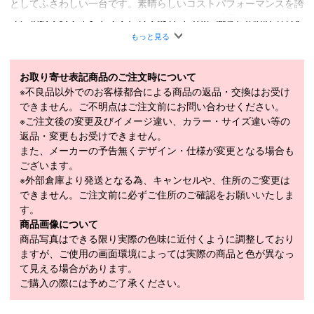
としてふさわしい一台です。素晴らしいコストパフォーマンスを誇
り、初めてのツインチップとしてはもちろん、成長と消耗が著しい
ジュニアライダーにもおすすめです。
もっと見る
フリースタイルロッカー / ポプラコア / アッシュビンディングイン
サート / 2.5インパクトエッジ / S7ベース / W3DGEWALL
お取り寄せ表記商品のご注文時について
■
SPECIFICATION
※不良品以外でのお客様都合による商品の返品・交換はお受け
モデル
RA0000874
できません。ご不明点はご注文前にお問い合わせください。
※ご注文後の変更及びイメージ違い、カラー・サイズ違い等の
LENGTH（cm）
143cm / 150cm / 157cm / 164cm / 171cm
返品・変更もお受けできません。
また、メーカーの予告無くデザイン・仕様が変更となる場合も
SIDECUT（mm）
117-84-109mm
ございます。
143cm（10.3m）、150cm（11.6m）、
※外部倉庫より発送となる為、キャンセルや、住所のご変更は
RADIUS（m）
157cm（13m）、164cm（14.5m）、
できません。ご注文前に必ずご住所のご確認をお願いいたしま
171cm（16m）
す。
商品画像について
WEIGHT（1/2g）
1,380g
商品写真はできる限り実際の色味に近付くように調整しており
モデル年
2026-2027
ますが、ご使用の画面環境によっては実際の商品と色が異なっ
て見える場合があります。
ご購入の際には予めご了承ください。
スキー 注意事項