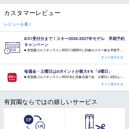
＊取扱商品は、日本正規品です。
カスタマーレビュー
＊商品情報はディーラーカタログを基に表記しております。
＊製造の時期により、デザインが商品画像と異なる場合がご
ざいます。
レビューを書く
＊製造上におきる細かい傷・汚れは、不良品に該当はしませ
ん。
8/31受付分まで！スキー2026-2027年モデル 早期予約
＊店頭在庫と共有をしております。タイミングにより完売す
キャンペーン
る場合がございます。
■ 有賀園ゴルフオンラインAGOで期間中に対象のスキー板を早期予約頂いた方に有償オプションを無料サービス！
＊当WEBサイトにてビンディングを同時購入及びお持込みの
・特典 WAX FUTURE（ワックス・フューチャー）通常5往復×2SET【3,300円相当】
すべて表示する
場合、取付工賃は無料です。
※相当額として記載している有償オプション金額は当店の通常金額となります。
＊商品に質問などある場合は、ご購入前にショップまでお問
注意事項：
毎週金・土曜日はdポイントが最大4％「d曜日」
い合わせください。
・特典をご希望の場合は、必ずページ内でご選択ください。
■ 有賀園ゴルフオンラインAGO含む対象店舗で金・土曜日にd支払いをすると
・特典をご希望されない場合、その相当額の値引き・ご返金はございません。
さらに！AGOに会員登録（ログイン）すると決済方法に関わらず、会員ランクに応じて有賀園ポイントも還元
すべて表示する
キャンペーン対象品はコチラ
■ キャンペーン期間：毎週 金・土曜日 AM 0:00 - PM 23:59
有賀園ならではの嬉しいサービス
注意事項：
・有賀園ゴルフ実店舗での開催はございません。
・有賀園ポイントの獲得には別途ログイン/新規登録が必要です。
・本特典は予告なく変更・中止させて頂く場合があります。
・本キャンペーンの特典を受ける場合、ドコモ専用ページでエントリーが必要です。
詳しくはこちらをご確認ください。