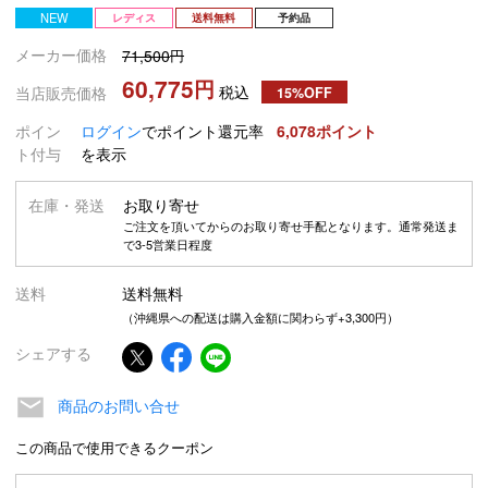
NEW
レディス
送料無料
予約品
メーカー価格
71,500
60,775
税込
当店販売価格
15%OFF
ポイン
ログイン
でポイント還元率
6,078
ト付与
を表示
在庫・発送
お取り寄せ
ご注文を頂いてからのお取り寄せ手配となります。通常発送ま
で3-5営業日程度
送料
送料無料
（沖縄県への配送は購入金額に関わらず+3,300円）
シェアする
商品のお問い合せ
この商品で使用できるクーポン