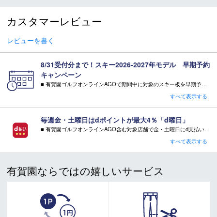
164cm（15m）、172cm（15m）、
RADIUS（m）
180cm（15m）
カスタマーレビュー
WEIGHT（1/2g）
1,775g
レビューを書く
モデル年
2026-2027
8/31受付分まで！スキー2026-2027年モデル 早期予約
キャンペーン
スキー 注意事項
■ 有賀園ゴルフオンラインAGOで期間中に対象のスキー板を早期予約頂いた方に有償オプションを無料サービス！
・特典 WAX FUTURE（ワックス・フューチャー）通常5往復×2SET【3,300円相当】
すべて表示する
＊取扱商品は、日本正規品です。
※相当額として記載している有償オプション金額は当店の通常金額となります。
＊商品情報はディーラーカタログを基に表記しております。
注意事項：
毎週金・土曜日はdポイントが最大4％「d曜日」
＊製造の時期により、デザインが商品画像と異なる場合がご
・特典をご希望の場合は、必ずページ内でご選択ください。
■ 有賀園ゴルフオンラインAGO含む対象店舗で金・土曜日にd支払いをすると
ざいます。
・特典をご希望されない場合、その相当額の値引き・ご返金はございません。
さらに！AGOに会員登録（ログイン）すると決済方法に関わらず、会員ランクに応じて有賀園ポイントも還元
＊製造上におきる細かい傷・汚れは、不良品に該当はしませ
すべて表示する
キャンペーン対象品はコチラ
ん。
■ キャンペーン期間：毎週 金・土曜日 AM 0:00 - PM 23:59
＊店頭在庫と共有をしております。タイミングにより完売す
有賀園ならではの嬉しいサービス
る場合がございます。
注意事項：
＊当WEBサイトにてビンディングを同時購入及びお持込みの
・有賀園ゴルフ実店舗での開催はございません。
・有賀園ポイントの獲得には別途ログイン/新規登録が必要です。
場合、取付工賃は無料です。
・本特典は予告なく変更・中止させて頂く場合があります。
＊商品に質問などある場合は、ご購入前にショップまでお問
・本キャンペーンの特典を受ける場合、ドコモ専用ページでエントリーが必要です。
い合わせください。
詳しくはこちらをご確認ください。