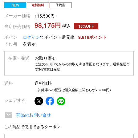
NEW
送料無料
予約品
メーカー価格
115,500
98,175
税込
当店販売価格
15%OFF
ポイン
ログイン
でポイント還元率
9,818
ト付与
を表示
在庫・発送
お取り寄せ
ご注文を頂いてからのお取り寄せ手配となります。通常発送ま
で3-5営業日程度
送料
送料無料
（沖縄県への配送は購入金額に関わらず+3,300円）
シェアする
商品のお問い合せ
この商品で使用できるクーポン