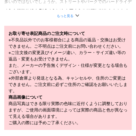
多いのではないでしょうか。ストリートやパークでのハードライデ
ィングに耐え抜く２.５インパクトエッジを搭載。あえてサイドウ
ォールを短くする事で、トップ＆テールがソフトで捻れやすくバタ
もっと見る
ーやオーリー・ノーリーといったトリッキーな動きを可能としてお
ります。25-26から、スキー全体が均一にたわむサークルフレック
スを改良を施しました。“より柔らかく、プレイフルに”薄いグラス
お取り寄せ表記商品のご注文時について
ファイバー２枚で、コアを挟むように配置することでより柔らか
※不良品以外でのお客様都合による商品の返品・交換はお受け
く、よりきれいにスキーがたわむようになりました。Circle Flex＝
できません。ご不明点はご注文前にお問い合わせください。
真円のようにたわみます。プレス時には体重を支え切らなければな
※ご注文後の変更及びイメージ違い、カラー・サイズ違い等の
らないので、ただ柔らかいだけではなく、芯のある柔らかさがBD
返品・変更もお受けできません。
OG最大の特徴です。ARMADAで最もソフトで遊び心溢れる1台で
また、メーカーの予告無くデザイン・仕様が変更となる場合も
あるに違いありません。多くのARインターナショナルライダーが
ございます。
挙って使用するスキーの一つでもあります。
※外部倉庫より発送となる為、キャンセルや、住所のご変更は
できません。ご注文前に必ずご住所のご確認をお願いいたしま
フリースタイルロッカー / ポプラアッシュコア / 2.5インパクトエ
す。
ッジ / S7ベース / AR75 サイドウォール
商品画像について
■
SPECIFICATION
商品写真はできる限り実際の色味に近付くように調整しており
モデル
RA0000912
ますが、ご使用の画面環境によっては実際の商品と色が異なっ
て見える場合があります。
LENGTH（cm）
164cm / 172cm / 180cm
ご購入の際には予めご了承ください。
SIDECUT（mm）
121-94-116.5mm